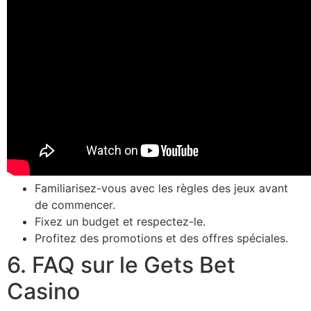
Familiarisez-vous avec les règles des jeux avant
de commencer.
Fixez un budget et respectez-le.
Profitez des promotions et des offres spéciales.
6. FAQ sur le Gets Bet
Casino