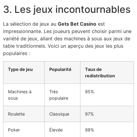
3. Les jeux incontournables
La sélection de jeux au
Gets Bet Casino
est
impressionnante. Les joueurs peuvent choisir parmi une
variété de jeux, allant des machines à sous aux jeux de
table traditionnels. Voici un aperçu des jeux les plus
populaires :
Type de jeu
Popularité
Taux de
redistribution
Machines à
Très
95%
sous
populaire
Roulette
Classique
97%
Poker
Élevée
98%