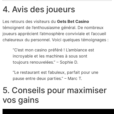
4. Avis des joueurs
Les retours des visiteurs du
Gets Bet Casino
témoignent de l’enthousiasme général. De nombreux
joueurs apprécient l’atmosphère conviviale et l’accueil
chaleureux du personnel. Voici quelques témoignages :
“C’est mon casino préféré ! L’ambiance est
incroyable et les machines à sous sont
toujours renouvelées.” – Sophie D.
“Le restaurant est fabuleux, parfait pour une
pause entre deux parties.” – Marc T.
5. Conseils pour maximiser
vos gains