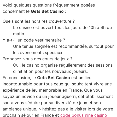
Voici quelques questions fréquemment posées
concernant le
Gets Bet Casino
:
Quels sont les horaires d’ouverture ?
Le casino est ouvert tous les jours de 10h à 4h du
matin.
Y a-t-il un code vestimentaire ?
Une tenue soignée est recommandée, surtout pour
les événements spéciaux.
Proposez-vous des cours de jeux ?
Oui, le casino organise régulièrement des sessions
d’initiation pour les nouveaux joueurs.
En conclusion, le
Gets Bet Casino
est un lieu
incontournable pour tous ceux qui souhaitent vivre une
expérience de jeu mémorable en France. Que vous
soyez un novice ou un joueur aguerri, cet établissement
saura vous séduire par sa diversité de jeux et son
ambiance unique. N’hésitez pas à le visiter lors de votre
prochain séjour en France et
code bonus nine casino