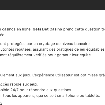
s casinos en ligne.
Gets Bet Casino
prend cette question tr
ée :
sont protégées par un cryptage de niveau bancaire.
autorités réputées, assurant des pratiques de jeu équitables
sont régulièrement vérifiés pour garantir leur équité.
ulement aux jeux. L’expérience utilisateur est optimisée grâ
 accès rapide aux jeux.
ponible 24/7 pour répondre aux questions.
r tous les appareils, que ce soit smartphone ou tablette.
s