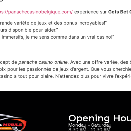
ps://panachecasinobelgique.com/
expérience sur
Gets Bet 
rande variété de jeux et des bonus incroyables!”
ours disponible pour aider.”
t immersifs, je me sens comme dans un vrai casino!”
ncept de
panache casino online
. Avec une offre variée, des
oix pour les passionnés de jeux d’argent. Que vous cherchie
casino a tout pour plaire. N’attendez plus pour vivre l’expér
Opening Hou
Monday – Saturday
8.30 AM - 10.30 AM