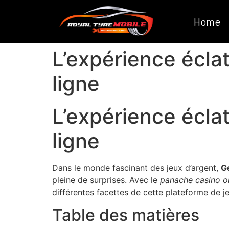
Home
L’expérience écla
ligne
L’expérience écla
ligne
Dans le monde fascinant des jeux d’argent,
G
pleine de surprises. Avec le
panache casino o
différentes facettes de cette plateforme de jeu
Table des matières