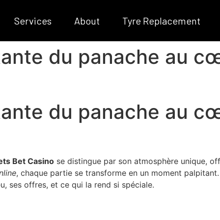
Services
About
Tyre Replacement
tante du panache au cœ
tante du panache au cœ
ets Bet Casino
se distingue par son atmosphère unique, off
nline
, chaque partie se transforme en un moment palpitant. 
, ses offres, et ce qui la rend si spéciale.