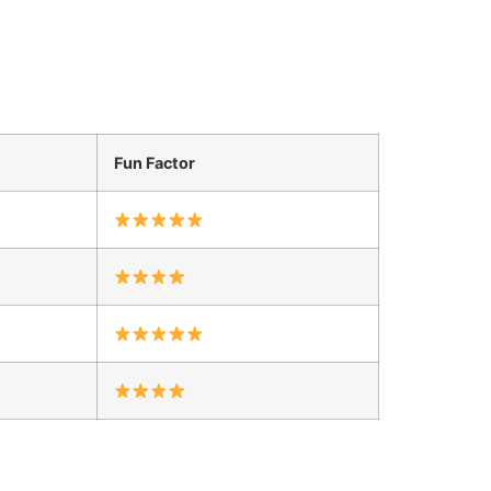
Fun Factor