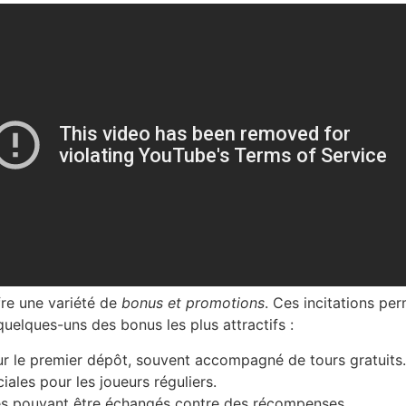
re une variété de
bonus et promotions
. Ces incitations pe
quelques-uns des bonus les plus attractifs :
r le premier dépôt, souvent accompagné de tours gratuits.
ales pour les joueurs réguliers.
és pouvant être échangés contre des récompenses.