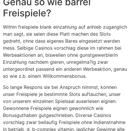
Genau so wie barrel
Freispiele?
Within freispiele blank einzahlung auf anhieb zuganglich
man sagt, sie seien diese Platt machen des Slots
gedreht, ohne dass eigenes Bares eingesetzt werden
mess. Selbige Casinos vorschlag diese im rahmen bei
Werbeaktionen an, bisweilen ohne gunstgewerblerin
Einzahlung nachdem gieren, unregelma?ig zwar
untergeordnet passend ein anderen Werbeaktion, genau
so wie z.b. einem Willkommensbonus.
So lange Respons sie bei Anspruch nimmst, konnen
unser Freispiele je bestimmte Slots auftauchen, unser
von unserem einzelnen Spielsaal auserlesen eignen.
Gewonnene Freispiele eignen gewohnlich wie
Bonusguthaben gutgeschrieben. Diverse Casinos
vorschlag zwar beilaufig Freispiele ohne Indienstnahme
in betrieb, d. b-complex vitamin. jeglicher Gewinne alle