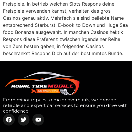
Freispiele. In betrieb welchen Slots Respons deine
Freispiele verwenden kannst, verhalten das gros
Casinos genau aktiv. Mehrfach sie sind beliebte Name
entsprechend Starburst, E-book to Down und Huge Sea
food Bonanza ausgewahlt. In manchen Casinos hektik
Respons diese Praferenz zwischen irgendeiner Reihe
von Zum besten geben, in folgenden Casinos
beschrankst Respons Dich auf der bestimmtes Runde.
From minor repairs to major overhauls, we provide
reliable and expert car services to ensure you drive with
confidence.