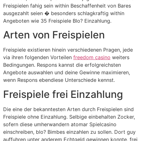
Freispielen fahig sein within Beschaffenheit von Bares
ausgezahlt seien � besonders schlagkraftig within
Angeboten wie 35 Freispiele Blo? Einzahlung.
Arten von Freispielen
Freispiele existieren hinein verschiedenen Pragen, jede
via ihren folgenden Vorteilen
freedom casino
weiters
Bedingungen. Respons kannst die erfolgreichsten
Angebote auswahlen und deine Gewinne maximieren,
wenn Respons ebendiese Unterschiede kennst.
Freispiele frei Einzahlung
Die eine der bekanntesten Arten durch Freispielen sind
Freispiele ohne Einzahlung. Selbige einbehalten Zocker,
sofern diese umherwandern atomar Spielcasino
einschreiben, blo? Bimbes einzahlen zu sollen. Dort guy
auffuhren unter anderem Echtgeld gewinnen konnte, frei