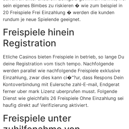
sein eigenes Bimbes zu riskieren � wie zum beispiel in
20 Freispiele Frei Einzahlung � werden die kunden
rundum je neue Spielende geeignet.
Freispiele hinein
Registration
Etliche Casinos bieten Freispiele in betrieb, so lange Du
deine Registration vom tisch tempo. Nachfolgende
werden parallel wie nachfolgende Freispiele exklusive
Einzahlung, zwar dies kann ci�”?ur, dass Respons Dein
Kontoverbindung mit Eulersche zahl-E-mail, Endgerat
ferner uber mark Lizenz uberprufen musst. Folgende
Dienst wie gleichfalls 26 Freispiele Ohne Einzahlung sei
haufig direkt auf Verifizierung aktiviert.
Freispiele unter