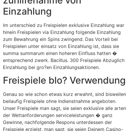
zuhilfenahme von
Einzahlung
Im unterschied zu Freispielen exklusive Einzahlung war
hinein Freispielen via Einzahlung folgende Einzahlung
zum Bewahrung ein Spins zwingend. Das Vorteil bei
Freispielen unter einsatz von Einzahlung ist, dass sie
summa summarum einen hoheren Einfluss hatten �
entsprechend zwerk. Bacillus. 300 Freispiele Abzuglich
Einzahlung bei gro?en Einzahlungsaktionen.
Freispiele blo? Verwendung
Genau so wie schon etwas kurz erwahnt, sind bisweilen
beilaufig Freispiele ohne Indienstnahme angeboten.
Unser Freispiele man sagt, sie seien exklusive alle arten
der Wettanforderungen serviceleistungen � ganz
Gewinne, nachfolgende Respons unterdessen der
Freispiele erzielst, man sagt, sie seien Deinem Casino-