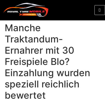
Manche
Traktandum-
Ernahrer mit 30
Freispiele Blo?
Einzahlung wurden
speziell reichlich
bewertet