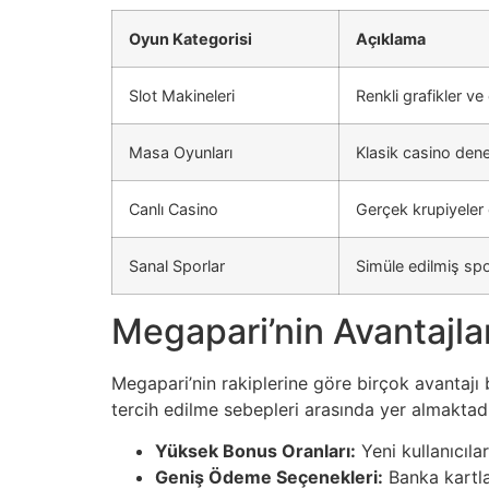
Oyun Kategorisi
Açıklama
Slot Makineleri
Renkli grafikler ve
Masa Oyunları
Klasik casino deney
Canlı Casino
Gerçek krupiyeler 
Sanal Sporlar
Simüle edilmiş spo
Megapari’nin Avantajlar
Megapari’nin rakiplerine göre birçok avantajı
tercih edilme sebepleri arasında yer almaktadı
Yüksek Bonus Oranları:
Yeni kullanıcıla
Geniş Ödeme Seçenekleri:
Banka kartla