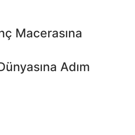
anç Macerasına
 Dünyasına Adım