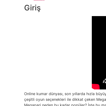
Giriş
Online kumar dünyası, son yıllarda hızla büyü
çeşitli oyun seçenekleri ile dikkat çeken Meg
Megapari neden bu kadar popüler? İşte bu m