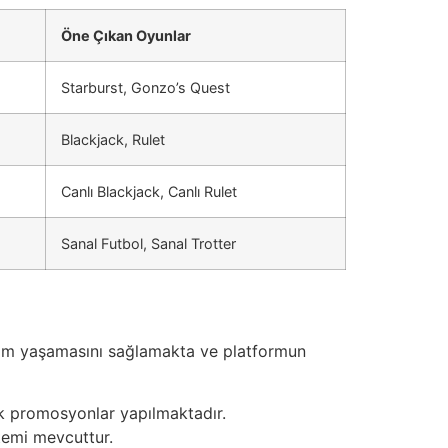
Öne Çıkan Oyunlar
Starburst, Gonzo’s Quest
Blackjack, Rulet
Canlı Blackjack, Canlı Rulet
Sanal Futbol, Sanal Trotter
neyim yaşamasını sağlamakta ve platformun
ak promosyonlar yapılmaktadır.
temi mevcuttur.