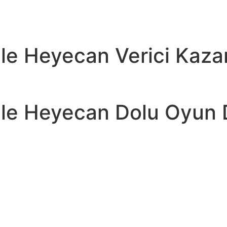
ile Heyecan Verici Kaz
ile Heyecan Dolu Oyun