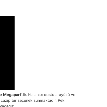
se
Megapari
‘dir. Kullanıcı dostu arayüzü ve
 cazip bir seçenek sunmaktadır. Peki,
ayacağız.