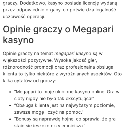
graczy. Dodatkowo, kasyno posiada licencję wydaną
przez odpowiednie organy, co potwierdza legalność i
uczciwość operacji.
Opinie graczy o Megapari
kasyno
Opinie graczy na temat
megapari kasyno
są w
większości pozytywne. Wysoka jakość gier,
różnorodność promocji oraz profesjonalna obsługa
klienta to tylko niektóre z wyróżnianych aspektów. Oto
kilka cytatów od graczy:
“Megapari to moje ulubione kasyno online. Gra w
sloty nigdy nie była tak ekscytująca!”
“Obsługa klienta jest na najwyższym poziomie,
zawsze mogę liczyć na pomoc.”
“Bonusy są naprawdę hojne, co sprawia, że gra
staje się jeszcze przyjemniejsza.”