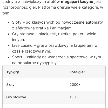
Jednym z największych atutów
megapari kasyno
jest
różnorodność gier. Platforma oferuje wiele kategorii, w
tym:
Sloty – od klasycznych po nowoczesne automaty
z efektowną grafiką i animacjami.
Gry stołowe – blackjack, ruletka, poker i wiele
innych.
Live casino – graj z prawdziwymi krupierami w
czasie rzeczywistym.
Sport – zakłady na wydarzenia sportowe, w tym
na popularne dyscypliny.
Typ gry
Ilość gier
Sloty
2000+
Gry stołowe
150+