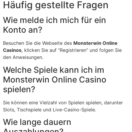
Häufig gestellte Fragen
Wie melde ich mich für ein
Konto an?
Besuchen Sie die Webseite des
Monsterwin Online
Casinos
, klicken Sie auf “Registrieren” und folgen Sie
den Anweisungen.
Welche Spiele kann ich im
Monsterwin Online Casino
spielen?
Sie können eine Vielzahl von Spielen spielen, darunter
Slots, Tischspiele und Live-Casino-Spiele.
Wie lange dauern
Auszahlungen?