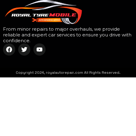
From minor repairs to major overhauls, we provide
reliable and expert car services to ensure you drive with
confidence.
Copyright 2024, royalautorepair.com All Rights Reserved.