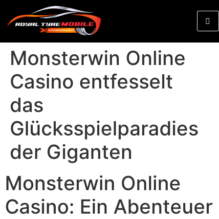
Monsterwin Online
Casino entfesselt
das
Glücksspielparadies
der Giganten
Monsterwin Online
Casino: Ein Abenteuer