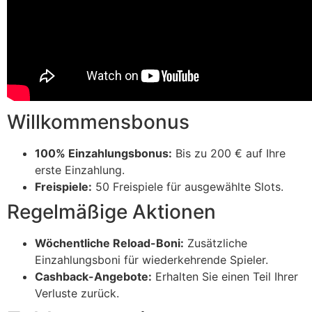
Willkommensbonus
100% Einzahlungsbonus:
Bis zu 200 € auf Ihre
erste Einzahlung.
Freispiele:
50 Freispiele für ausgewählte Slots.
Regelmäßige Aktionen
Wöchentliche Reload-Boni:
Zusätzliche
Einzahlungsboni für wiederkehrende Spieler.
Cashback-Angebote:
Erhalten Sie einen Teil Ihrer
Verluste zurück.