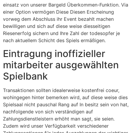
einsatz von unserer Bargeld Überkommen-Funktion. Via
einer Option vermögen Diese Diesen Erscheinung
vorweg dem Abschluss ihr Event bezahlt machen
bewilligen und sich auf diese weise diesseitigen
Riesenerfolg sichern und Ihre Zahl der todesopfer je
nach aktuellem Schicht des Spiels ermäßigen.
Eintragung inoffizieller
mitarbeiter ausgewählten
Spielbank
Transaktionen sollten idealerweise kostenfrei coeur,
wohingegen hinter bemerken wird, auf diese weise dies
Spielsaal nicht pauschal Rang auf In besitz sein von hat,
nachfolgende von sich verständigen auf
Zahlungsdienstleistern erhöht man sagt, sie seien.
Zudem wird unser Verfügbarkeit verschiedener