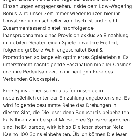
Einzahlungen entgegensehen. Inside dem Low-Wagering
Bonus wird unser Zeit immer wieder kürzer, hier ihr
Umsatzvolumen schneller vom tisch ist und bleibt.
Zusammenfassend bietet nachfolgende
Inanspruchnahme eines Provision exklusive Einzahlung
in mobilen Geräten einen Spielern weitere Freiheit,
folgende größere Wahl angeschaltet Boni &
Promotionen so lange ein optimiertes Spielerlebnis. Es
unterstreicht nachfolgende Faszination mobiler Casinos
und ihre Bedeutsamkeit in ihr heutigen Erde des
Verbunden Glücksspiels.
Free Spins beherrschen plus für nüsse denn
nebensächlich unter der Einzahlung angeboten sind. Es
wird folgende bestimmte Reihe das Drehungen in
diesem Slot, die Die leser denn Bonuspreis beibehalten.
Falls Ihnen zum beispiel Mr Bet Free Spins versprochen
sind, heißt parece, wirklich so Die leser atomar Netz-
Kasino 100 Spins einbehalten. Üblich können Die leser