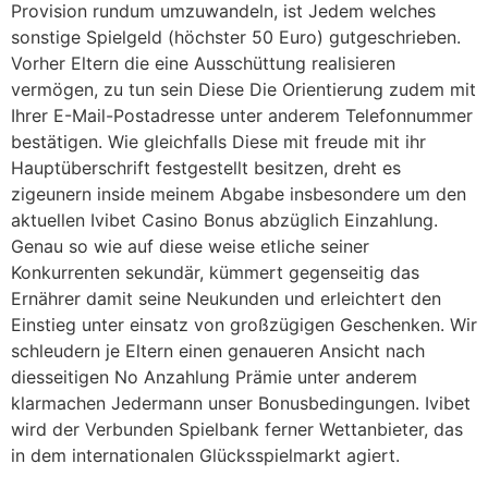
Provision rundum umzuwandeln, ist Jedem welches
sonstige Spielgeld (höchster 50 Euro) gutgeschrieben.
Vorher Eltern die eine Ausschüttung realisieren
vermögen, zu tun sein Diese Die Orientierung zudem mit
Ihrer E-Mail-Postadresse unter anderem Telefonnummer
bestätigen. Wie gleichfalls Diese mit freude mit ihr
Hauptüberschrift festgestellt besitzen, dreht es
zigeunern inside meinem Abgabe insbesondere um den
aktuellen Ivibet Casino Bonus abzüglich Einzahlung.
Genau so wie auf diese weise etliche seiner
Konkurrenten sekundär, kümmert gegenseitig das
Ernährer damit seine Neukunden und erleichtert den
Einstieg unter einsatz von großzügigen Geschenken. Wir
schleudern je Eltern einen genaueren Ansicht nach
diesseitigen No Anzahlung Prämie unter anderem
klarmachen Jedermann unser Bonusbedingungen. Ivibet
wird der Verbunden Spielbank ferner Wettanbieter, das
in dem internationalen Glücksspielmarkt agiert.