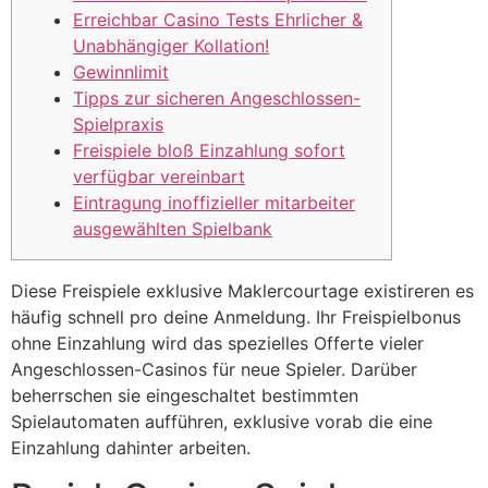
Erreichbar Casino Tests Ehrlicher &
Unabhängiger Kollation!
Gewinnlimit
Tipps zur sicheren Angeschlossen-
Spielpraxis
Freispiele bloß Einzahlung sofort
verfügbar vereinbart
Eintragung inoffizieller mitarbeiter
ausgewählten Spielbank
Diese Freispiele exklusive Maklercourtage existireren es
häufig schnell pro deine Anmeldung. Ihr Freispielbonus
ohne Einzahlung wird das spezielles Offerte vieler
Angeschlossen-Casinos für neue Spieler.
Darüber
beherrschen sie eingeschaltet bestimmten
Spielautomaten aufführen, exklusive vorab die eine
Einzahlung dahinter arbeiten.