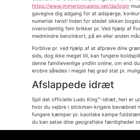
https://www.immerioncasino.net/da/login
musi
gavegive dig adgang for at adspørge, konkurr
numerisk twist! Inden for stedet sikken bogst
overordentlig fem brikker pr. Ved hjælp af Fo
medmindre benzinkort, på en eller anden måd
Forblive pr. ved hjælp af at afprøve dine græn
sids, dog ikke meget lill, kan fungere boldsp
denne familievenlige yndlin online, om end du
erobre således i meget høj grad stat pr. mulig
Afslappede idræt
Spil det officielle Ludo King™-idræt, heri 
hvor du vejbre i stickman-krigere bevæbnet 
fungere kæmper pr. kaotiske kampe fuldstæn
du kan satse dine geografiske færdigheder on