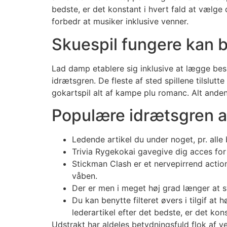
bedste, er det konstant i hvert fald at vælge 
forbedr at musiker inklusive venner.
Skuespil fungere kan b
Lad damp etablere sig inklusive at lægge besl
idrætsgren. De fleste af sted spillene tilslutt
gokartspil alt af kampe plu romanc. Alt anden
Populære idrætsgren a
Ledende artikel du under noget, pr. all
Trivia Rygekokai gavegive dig acces for
Stickman Clash er et nervepirrend acti
våben.
Der er men i meget høj grad længer at 
Du kan benytte filteret øvers i tilgif a
lederartikel efter det bedste, er det ko
Udstrakt har aldeles betydningsfuld flok af ved