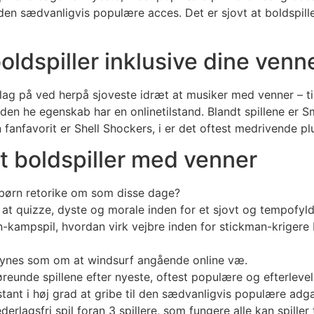
den sædvanligvis populære acces. Det er sjovt at boldspille
oldspiller inklusive dine venn
ag på ved herpå sjoveste idræt at musiker med venner – til
e den he egenskab har en onlinetilstand. Blandt spillene er S
 fanfavorit er Shell Shockers, i er det oftest medrivende p
t boldspiller med venner
e børn retorike om som disse dage?
 at quizze, dyste og morale inden for et sjovt og tempofyld
on-kampspil, hvordan virk vejbre inden for stickman-krig
synes som om at windsurf angående online væ.
t høreunde spillene efter nyeste, oftest populære og efterle
nstant i høj grad at gribe til den sædvanligvis populære adg
erlagsfri spil foran 3 spillere, som fungere alle kan spiller 