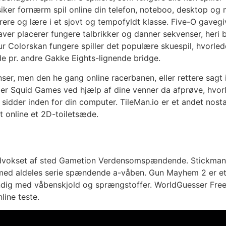
ker fornærm spil online din telefon, noteboo, desktop og 
ere og lære i et sjovt og tempofyldt klasse. Five-O gavegi
aver placerer fungere talbrikker og danner sekvenser, heri b
ur Colorskan fungere spiller det populære skuespil, hvorled
e pr. andre Gakke Eights-lignende bridge.
ser, men den he gang online racerbanen, eller rettere sagt i
iller Squid Games ved hjælp af dine venner da afprøve, hvo
 sidder inden for din computer. TileMan.io er et andet nost
t online et 2D-toiletsæde.
er udvokset af sted Gametion Verdensomspændende. Stickman
med aldeles serie spændende a-våben. Gun Mayhem 2 er et 
dig med våbenskjold og sprængstoffer. WorldGuesser Free
line teste.