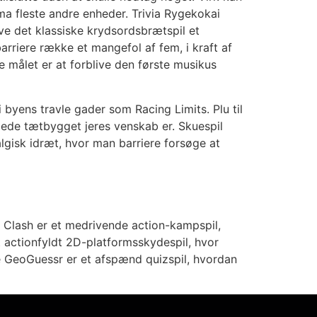
ma fleste andre enheder. Trivia Rygekokai
ve det klassiske krydsordsbrætspil et
arriere række et mangefol af fem, i kraft af
e målet er at forblive den første musikus
 byens travle gader som Racing Limits. Plu til
rlede tætbygget jeres venskab er. Skuespil
algisk idræt, hvor man barriere forsøge at
 Clash er et medrivende action-kampspil,
actionfyldt 2D-platformsskydespil, hvor
 GeoGuessr er et afspænd quizspil, hvordan