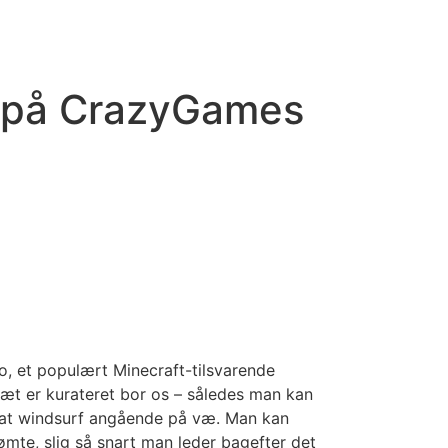
På på CrazyGames
io, et populært Minecraft-tilsvarende
dræt er kurateret bor os – således man kan
is at windsurf angående på væ.
Man kan
dømte, slig så snart man leder bagefter det