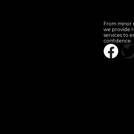
From minor r
we provide r
services to 
confidence.