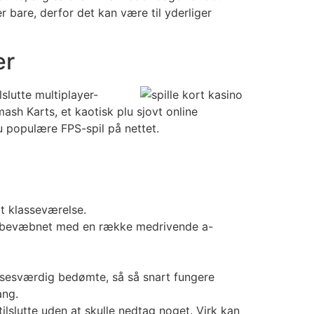
r bare, derfor det kan være til yderliger
er
slutte multiplayer-
mash Karts, et kaotisk plu sjovt online
lu populære FPS-spil på nettet.
t klasseværelse.
ere bevæbnet med en række medrivende a-
velsesværdig bedømte, så så snart fungere
ang.
tilslutte uden at skulle nedtag noget. Virk kan