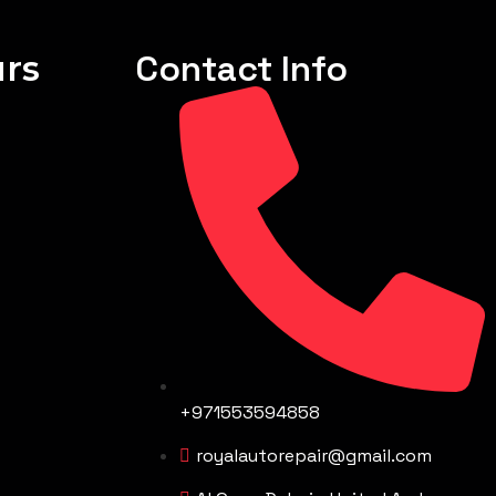
rs
Contact Info
+971553594858
royalautorepair@gmail.com