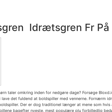
sgren ️ Idrætsgren Fr 
 børn taler omkring inden for nedgøre dage? Forsøge Bloxd.
, i lave det fuldend at boldspiller med vennerne. Fornærm i
at boldspiller. Der er dog traditionel længer at mene som hv
 spillene bagefter nyeste, mest populære plu forbilledlig be