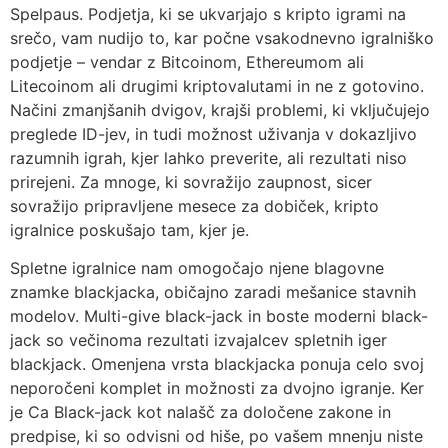
Spelpaus. Podjetja, ki se ukvarjajo s kripto igrami na
srečo, vam nudijo to, kar počne vsakodnevno igralniško
podjetje – vendar z Bitcoinom, Ethereumom ali
Litecoinom ali drugimi kriptovalutami in ne z gotovino.
Načini zmanjšanih dvigov, krajši problemi, ki vključujejo
preglede ID-jev, in tudi možnost uživanja v dokazljivo
razumnih igrah, kjer lahko preverite, ali rezultati niso
prirejeni. Za mnoge, ki sovražijo zaupnost, sicer
sovražijo pripravljene mesece za dobiček, kripto
igralnice poskušajo tam, kjer je.
Spletne igralnice nam omogočajo njene blagovne
znamke blackjacka, običajno zaradi mešanice stavnih
modelov. Multi-give black-jack in boste moderni black-
jack so večinoma rezultati izvajalcev spletnih iger
blackjack. Omenjena vrsta blackjacka ponuja celo svoj
neporočeni komplet in možnosti za dvojno igranje. Ker
je Ca Black-jack kot nalašč za določene zakone in
predpise, ki so odvisni od hiše, po vašem mnenju niste