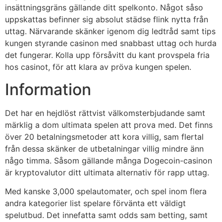
insättningsgräns gällande ditt spelkonto. Något såso
uppskattas befinner sig absolut städse flink nytta från
uttag. Närvarande skänker igenom dig ledtråd samt tips
kungen styrande casinon med snabbast uttag och hurda
det fungerar. Kolla upp försåvitt du kant provspela fria
hos casinot, för att klara av pröva kungen spelen.
Information
Det har en hejdlöst rättvist välkomsterbjudande samt
märklig a dom ultimata spelen att prova med. Det finns
över 20 betalningsmetoder att kora villig, sam flertal
från dessa skänker de utbetalningar villig mindre änn
någo timma. Såsom gällande många Dogecoin-casinon
är kryptovalutor ditt ultimata alternativ för rapp uttag.
Med kanske 3,000 spelautomater, och spel inom flera
andra kategorier list spelare förvänta ett väldigt
spelutbud. Det innefatta samt odds sam betting, samt