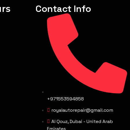
rs
Contact Info
+971553594858
royalautorepair@gmail.com
Al Qouz, Dubai - United Arab
Emirates