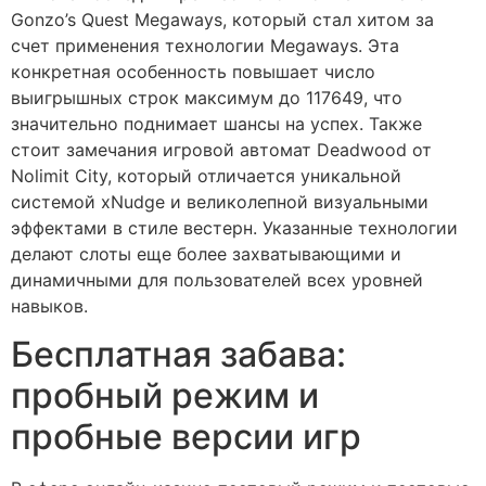
Gonzo’s Quest Megaways, который стал хитом за
счет применения технологии Megaways. Эта
конкретная особенность повышает число
выигрышных строк максимум до 117649, что
значительно поднимает шансы на успех. Также
стоит замечания игровой автомат Deadwood от
Nolimit City, который отличается уникальной
системой xNudge и великолепной визуальными
эффектами в стиле вестерн. Указанные технологии
делают слоты еще более захватывающими и
динамичными для пользователей всех уровней
навыков.
Бесплатная забава:
пробный режим и
пробные версии игр