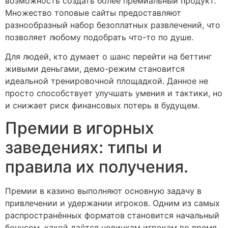
возможность создать более премиальный продукт.
Множество топовые сайты предоставляют
разнообразный набор безоплатных развлечений, что
позволяет любому подобрать что-то по душе.
Для людей, кто думает о шанс перейти на беттинг
живыми деньгами, демо-режим становится
идеальной тренировочной площадкой. Данное не
просто способствует улучшать умения и тактики, но
и снижает риск финансовых потерь в будущем.
Премии в игорных
заведениях: типы и
правила их получения.
Премии в казино выполняют основную задачу в
привлечении и удержании игроков. Одним из самых
распространённых форматов становится начальный
бонусом, какой даётся новичкам игрокам во время