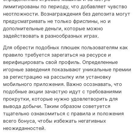
лимитированы по периоду, что добавляет чувство
неотложности. Вознаграждения без депозита могут
предусматривать не только фриспины, но и
дополнительные деньги, которые можно
задействовать в разнообразных играх.
Для обрести подобных плюшек пользователям как
правило требуется зарегаться на ресурсе и
верифицировать свой профиль. Определенные
игорные заведения показывают уникальные премии
за регистрацию на рассылку или установку
мобильного приложения. Важно осознавать, что
подобные акции зачастую идут с требованиями
прокрутки, которые нужно удовлетворить для
вывода добычи. Таким образом советуется
тщательно ознакомиться с правила и положения
всего бонуса, чтобы избежать негативных
неожиданностей.