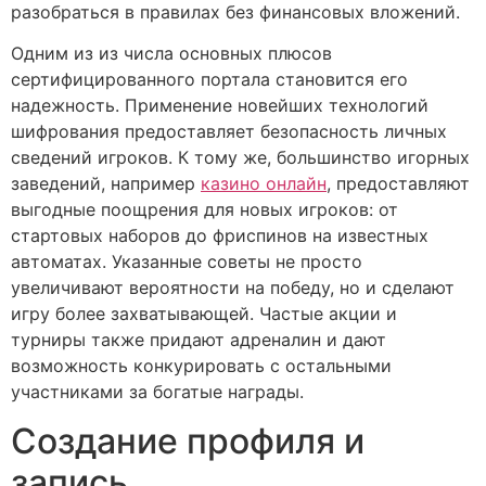
разобраться в правилах без финансовых вложений.
Одним из из числа основных плюсов
сертифицированного портала становится его
надежность. Применение новейших технологий
шифрования предоставляет безопасность личных
сведений игроков. К тому же, большинство игорных
заведений, например
казино онлайн
, предоставляют
выгодные поощрения для новых игроков: от
стартовых наборов до фриспинов на известных
автоматах. Указанные советы не просто
увеличивают вероятности на победу, но и сделают
игру более захватывающей. Частые акции и
турниры также придают адреналин и дают
возможность конкурировать с остальными
участниками за богатые награды.
Создание профиля и
запись