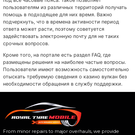
пользователям из различных территорий получать
помощь в подходящее для них время. Важно
подчеркнуть, что в времена активности период
ответа может расти, поэтому советуется
задействовать электронную почту для не таких
срочных вопросов.
Кроме того, на портале есть раздел FAQ, где
размещены решения на наиболее частые вопросы.
Пользователи имеют возможность самостоятельно
отыскать требуемую сведения о казино вулкан без
необходимости обращения в службу поддержки.
From minor repairs to major overhauls, we provide