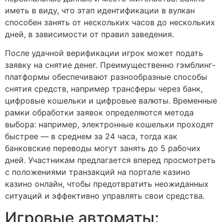
иметь в виду, что этап идентификации в вулкан
способен занять от нескольких часов до нескольких
дней, в зависимости от правил заведения.
После удачной верификации игрок может подать
заявку на снятие денег. Преимущественно гэмблинг-
платформы обеспечивают разнообразные способы
снятия средств, например трансферы через банк,
цифровые кошельки и цифровые валюты. Временные
рамки обработки заявок определяются метода
выбора: например, электронные кошельки проходят
быстрее — в среднем за 24 часа, тогда как
банковские переводы могут занять до 5 рабочих
дней. Участникам предлагается вперед просмотреть
с положениями транзакций на портале казино
казино онлайн, чтобы предотвратить неожиданных
ситуаций и эффективно управлять свои средства.
Игровые автоматы: