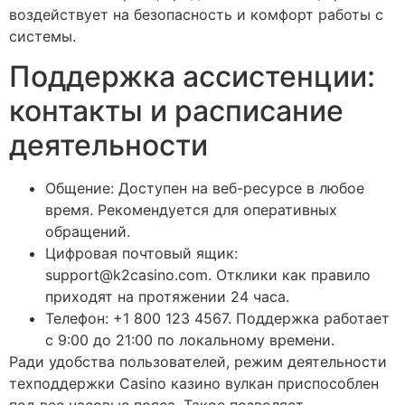
воздействует на безопасность и комфорт работы с
системы.
Поддержка ассистенции:
контакты и расписание
деятельности
Общение: Доступен на веб-ресурсе в любое
время. Рекомендуется для оперативных
обращений.
Цифровая почтовый ящик:
support@k2casino.com. Отклики как правило
приходят на протяжении 24 часа.
Телефон: +1 800 123 4567. Поддержка работает
с 9:00 до 21:00 по локальному времени.
Ради удобства пользователей, режим деятельности
техподдержки Casino казино вулкан приспособлен
под все часовые пояса. Такое позволяет