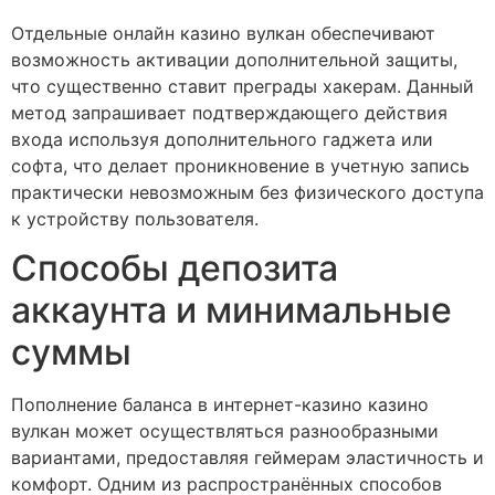
Отдельные онлайн казино вулкан обеспечивают
возможность активации дополнительной защиты,
что существенно ставит преграды хакерам. Данный
метод запрашивает подтверждающего действия
входа используя дополнительного гаджета или
софта, что делает проникновение в учетную запись
практически невозможным без физического доступа
к устройству пользователя.
Способы депозита
аккаунта и минимальные
суммы
Пополнение баланса в интернет-казино казино
вулкан может осуществляться разнообразными
вариантами, предоставляя геймерам эластичность и
комфорт. Одним из распространённых способов