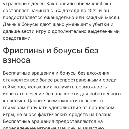
утраченных денег. Как правило объем кэшбэка
составляет начиная с 5% доходя до 15%, и он
предоставляется еженедельно или каждый месяц.
Данные бонусы дают шанс уменьшить убытки и
дальше вести игру с дополнительно выделенными
средствами.
Фриспины и бонусы без
взноса
Бесплатные вращения и бонусы без вложения
становятся все более распространенными среди
геймеров, желающих получить возможность
испытать везение без опасности для собственного
кошелька. Данные возможности позволяют
геймерам получать удовольствие от процессом
игры, не внося фактических средств на баланс.
Бесплатные вращения предоставляются на
определенные игровые машины и зачастую