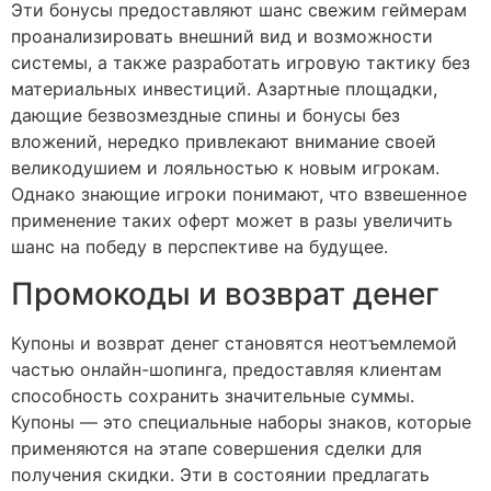
Эти бонусы предоставляют шанс свежим геймерам
проанализировать внешний вид и возможности
системы, а также разработать игровую тактику без
материальных инвестиций. Азартные площадки,
дающие безвозмездные спины и бонусы без
вложений, нередко привлекают внимание своей
великодушием и лояльностью к новым игрокам.
Однако знающие игроки понимают, что взвешенное
применение таких оферт может в разы увеличить
шанс на победу в перспективе на будущее.
Промокоды и возврат денег
Купоны и возврат денег становятся неотъемлемой
частью онлайн-шопинга, предоставляя клиентам
способность сохранить значительные суммы.
Купоны — это специальные наборы знаков, которые
применяются на этапе совершения сделки для
получения скидки. Эти в состоянии предлагать