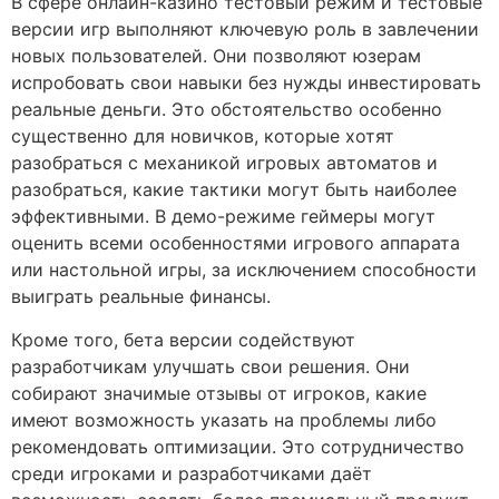
В сфере онлайн-казино тестовый режим и тестовые
версии игр выполняют ключевую роль в завлечении
новых пользователей. Они позволяют юзерам
испробовать свои навыки без нужды инвестировать
реальные деньги. Это обстоятельство особенно
существенно для новичков, которые хотят
разобраться с механикой игровых автоматов и
разобраться, какие тактики могут быть наиболее
эффективными. В демо-режиме геймеры могут
оценить всеми особенностями игрового аппарата
или настольной игры, за исключением способности
выиграть реальные финансы.
Кроме того, бета версии содействуют
разработчикам улучшать свои решения. Они
собирают значимые отзывы от игроков, какие
имеют возможность указать на проблемы либо
рекомендовать оптимизации. Это сотрудничество
среди игроками и разработчиками даёт