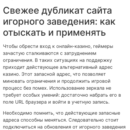
Свежее дубликат сайта
игорного заведения: как
отыскать и применять
Чтобы обрести вход к онлайн-казино, геймеры
зачастую сталкиваются с затруднением
ограничения. В таких ситуациях на поддержку
приходит действующее альтернативный адрес
казино. Этот запасной адрес, что позволяет
миновать ограничения и продолжить игровой
процесс без помех. Использование зеркала не
требует особых умений: достаточно набрать его в
поле URL браузера и войти в учетную запись.
Необходимо помнить, что действующие запасные
адреса способны меняться. Следовательно стоит
подключиться на обновления от игорного заведения