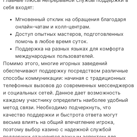
Главные плюсы непрерывной службы поддержки в
себя входят:
Мгновенный отклик на обращения благодаря
онлайн-чатам и колл-центрам.
Доступ опытных мастеров, подготовленных
помочь в любое время суток.
Поддержка на разных языках для комфорта
международных пользователей.
Помимо этого, многие игорных заведений
обеспечивают поддержку посредством различные
способы коммуникации: начиная с традиционных
телефонных вызовов до современных мессенджеров
и социальных сетей. Данное дает возможность
каждому участнику определить наиболее удобный
метод связи. Необходимо подчеркнуть, что
качество поддержки и быстрота ответа могут
весьма влиять на общий впечатление игрока,
поэтому выбор казино с надежной службой
поддержки становится важным аспектом для