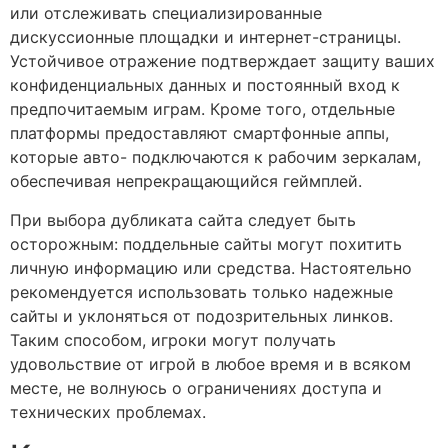
или отслеживать специализированные
дискуссионные площадки и интернет-страницы.
Устойчивое отражение подтверждает защиту ваших
конфиденциальных данных и постоянный вход к
предпочитаемым играм. Кроме того, отдельные
платформы предоставляют смартфонные аппы,
которые авто- подключаются к рабочим зеркалам,
обеспечивая непрекращающийся геймплей.
При выбора дубликата сайта следует быть
осторожным: поддельные сайты могут похитить
личную информацию или средства. Настоятельно
рекомендуется использовать только надежные
сайты и уклоняться от подозрительных линков.
Таким способом, игроки могут получать
удовольствие от игрой в любое время и в всяком
месте, не волнуюсь о ограничениях доступа и
технических проблемах.