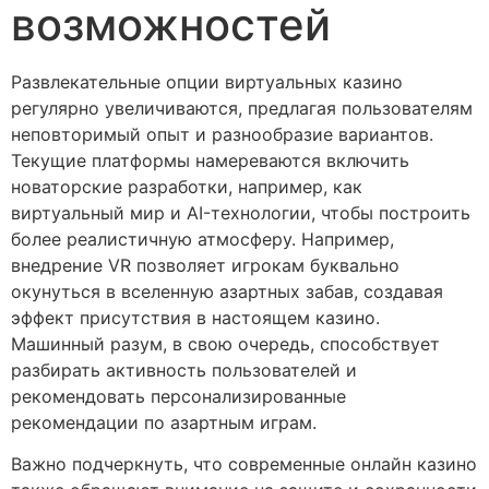
возможностей
Развлекательные опции виртуальных казино
регулярно увеличиваются, предлагая пользователям
неповторимый опыт и разнообразие вариантов.
Текущие платформы намереваются включить
новаторские разработки, например, как
виртуальный мир и AI-технологии, чтобы построить
более реалистичную атмосферу. Например,
внедрение VR позволяет игрокам буквально
окунуться в вселенную азартных забав, создавая
эффект присутствия в настоящем казино.
Машинный разум, в свою очередь, способствует
разбирать активность пользователей и
рекомендовать персонализированные
рекомендации по азартным играм.
Важно подчеркнуть, что современные онлайн казино