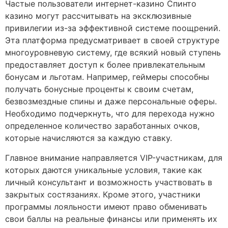
Частые пользователи интернет-казино Спинто
казино могут рассчитывать на эксклюзивные
привилегии из-за эффективной системе поощрений.
Эта платформа предусматривает в своей структуре
многоуровневую систему, где всякий новый ступень
предоставляет доступ к более привлекательным
бонусам и льготам. Например, геймеры способны
получать бонусные проценты к своим счетам,
безвозмездные спины и даже персональные оферы.
Необходимо подчеркнуть, что для перехода нужно
определенное количество заработанных очков,
которые начисляются за каждую ставку.
Главное внимание направляется VIP-участникам, для
которых даются уникальные условия, такие как
личный консультант и возможность участвовать в
закрытых состязаниях. Кроме этого, участники
программы лояльности имеют право обменивать
свои баллы на реальные финансы или применять их