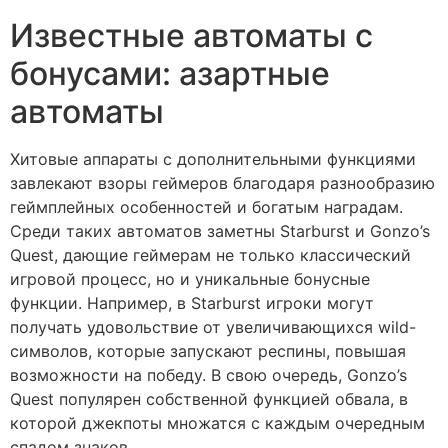
Известные автоматы с
бонусами: азартные
автоматы
Хитовые аппараты с дополнительными функциями
завлекают взоры геймеров благодаря разнообразию
геймплейных особенностей и богатым наградам.
Среди таких автоматов заметны Starburst и Gonzo’s
Quest, дающие геймерам не только классический
игровой процесс, но и уникальные бонусные
функции. Например, в Starburst игроки могут
получать удовольствие от увеличивающихся wild-
символов, которые запускают респины, повышая
возможности на победу. В свою очередь, Gonzo’s
Quest популярен собственной функцией обвала, в
которой джекпоты множатся с каждым очередным
спадом знаков.