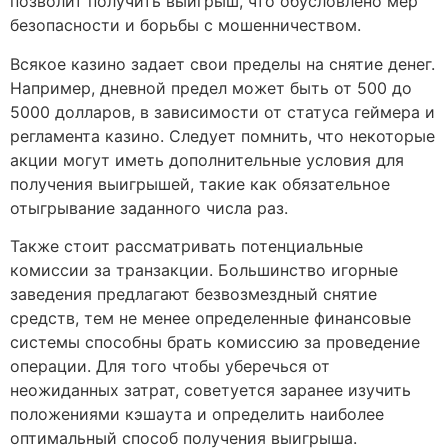
позволит получить выигрыш, что обусловлено мер
безопасности и борьбы с мошенничеством.
Всякое казино задает свои пределы на снятие денег.
Например, дневной предел может быть от 500 до
5000 долларов, в зависимости от статуса геймера и
регламента казино. Следует помнить, что некоторые
акции могут иметь дополнительные условия для
получения выигрышей, такие как обязательное
отыгрывание заданного числа раз.
Также стоит рассматривать потенциальные
комиссии за транзакции. Большинство игорные
заведения предлагают безвозмездный снятие
средств, тем не менее определенные финансовые
системы способны брать комиссию за проведение
операции. Для того чтобы уберечься от
неожиданных затрат, советуется заранее изучить
положениями кэшаута и определить наиболее
оптимальный способ получения выигрыша.