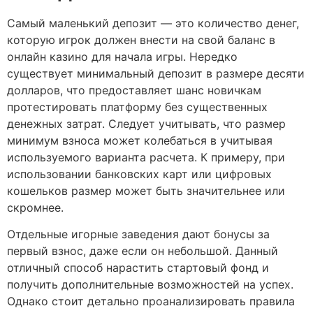
Самый маленький депозит — это количество денег,
которую игрок должен внести на свой баланс в
онлайн казино для начала игры. Нередко
существует минимальный депозит в размере десяти
долларов, что предоставляет шанс новичкам
протестировать платформу без существенных
денежных затрат. Следует учитывать, что размер
минимум взноса может колебаться в учитывая
используемого варианта расчета. К примеру, при
использовании банковских карт или цифровых
кошельков размер может быть значительнее или
скромнее.
Отдельные игорные заведения дают бонусы за
первый взнос, даже если он небольшой. Данный
отличный способ нарастить стартовый фонд и
получить дополнительные возможностей на успех.
Однако стоит детально проанализировать правила