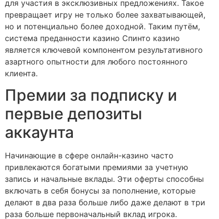
для участия в эксклюзивных предложениях. Такое
превращает игру не только более захватывающей,
но и потенциально более доходной. Таким путём,
система преданности казино Спинто казино
является ключевой компонентом результативного
азартного опытности для любого постоянного
клиента.
Премии за подписку и
первые депозиты
аккаунта
Начинающие в сфере онлайн-казино часто
привлекаются богатыми премиями за учетную
запись и начальные вклады. Эти оферты способны
включать в себя бонусы за пополнение, которые
делают в два раза больше либо даже делают в три
раза больше первоначальный вклад игрока.