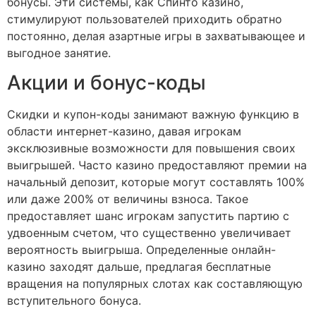
бонусы. Эти системы, как Спинто казино,
стимулируют пользователей приходить обратно
постоянно, делая азартные игры в захватывающее и
выгодное занятие.
Акции и бонус-коды
Скидки и купон-коды занимают важную функцию в
области интернет-казино, давая игрокам
эксклюзивные возможности для повышения своих
выигрышей. Часто казино предоставляют премии на
начальный депозит, которые могут составлять 100%
или даже 200% от величины взноса. Такое
предоставляет шанс игрокам запустить партию с
удвоенным счетом, что существенно увеличивает
вероятность выигрыша. Определенные онлайн-
казино заходят дальше, предлагая бесплатные
вращения на популярных слотах как составляющую
вступительного бонуса.