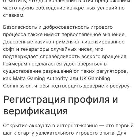
отметить, что для вовлечения в этих предложениях
часто нужно соблюдение конкретных условий по
ставкам.
Безопасность и добросовестность игрового
процесса также имеют первостепенное значение.
Доверенные казино применяют лицензированное
софт и генераторы случайных чисел, что
подтверждает справедливость всякого вращения.
Геймерам предлагается удостоверяться в
существование разрешений от таких регуляторов,
как Malta Gaming Authority или UK Gambling
Commission, чтобы подтвердить доверие к ресурсу.
Регистрация профиля и
верификация
Открытие аккаунта в интернет-казино — это первый
шаг к старту увлекательного игрового опыта. Для