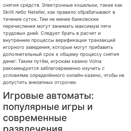
снятия средств. Электронные кошельки, такие как
Skrill либо Neteller, как правило обрабатывают в
течение суток. Тем не менее банковские
перечисления могут занимать максимум пяти
трудовых дней. Следует брать в расчет и
внутренние процессы верификации транзакций
игорного заведения, которые могут прибавить
дополнительный срок к общему процессу снятия
денег. Таким путём, игрокам казино Volna
рекомендуется заблаговременно изучить с
условиями определённого онлайн-казино, чтобы не
допустить внезапных отсрочек.
Игровые автоматы:
популярные игры и
современные
развлечения