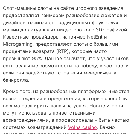
Слот-машины слоты на сайте игорного заведения
предоставляют геймерам разнообразие сюжетов и
дизайнов, начиная от традиционных фруктовых
машин до актуальных видео-слотов с 3D-графикой.
Известные провайдеры, например NetEnt и
Microgaming, предоставляют слоты с большими
процентами возврата (RTP), которые часто
превышают 95%. Данное означает, что у участников
есть реальные возможности на победу, в частности
если они задействуют стратегии менеджмента
банкролла.
Кроме того, на разнообразных платформах имеются
вознаграждения и предложения, которые способны
весьма расширить шансы на успех. Новые игроки
могут использовать приветственными
вознаграждениями, а профессионалы – быть частью
системах вознаграждений
Volna casino
. Важно