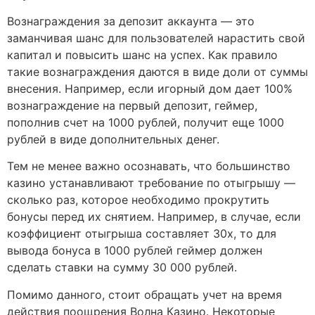
Вознаграждения за депозит аккаунта — это
заманчивая шанс для пользователей нарастить свой
капитал и повысить шанс на успех. Как правило
такие вознаграждения даются в виде доли от суммы
внесения. Например, если игорный дом дает 100%
вознаграждение на первый депозит, геймер,
пополнив счет на 1000 рублей, получит еще 1000
рублей в виде дополнительных денег.
Тем не менее важно осознавать, что большинство
казино устанавливают требование по отыгрышу —
сколько раз, которое необходимо прокрутить
бонусы перед их снятием. Например, в случае, если
коэффициент отыгрыша составляет 30x, то для
вывода бонуса в 1000 рублей геймер должен
сделать ставки на сумму 30 000 рублей.
Помимо данного, стоит обращать учет на время
действия поощрения Волна Казино. Некоторые