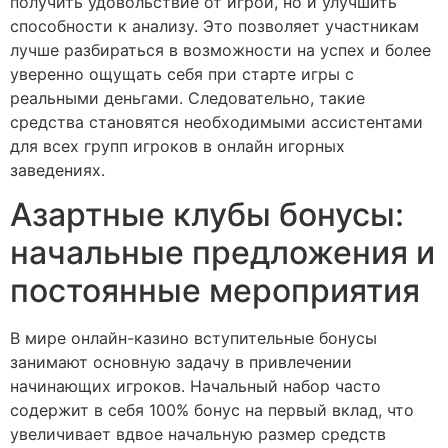
получить удовольствие от игрой, но и улучшить
способности к анализу. Это позволяет участникам
лучше разбираться в возможности на успех и более
уверенно ощущать себя при старте игры с
реальными деньгами. Следовательно, такие
средства становятся необходимыми ассистентами
для всех групп игроков в онлайн игорных
заведениях.
Азартные клубы бонусы:
начальные предложения и
постоянные мероприятия
В мире онлайн-казино вступительные бонусы
занимают основную задачу в привлечении
начинающих игроков. Начальный набор часто
содержит в себя 100% бонус на первый вклад, что
увеличивает вдвое начальную размер средств