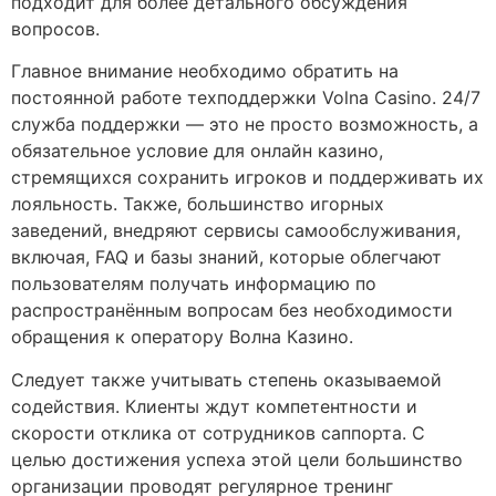
подходит для более детального обсуждения
вопросов.
Главное внимание необходимо обратить на
постоянной работе техподдержки Volna Casino. 24/7
служба поддержки — это не просто возможность, а
обязательное условие для онлайн казино,
стремящихся сохранить игроков и поддерживать их
лояльность. Также, большинство игорных
заведений, внедряют сервисы самообслуживания,
включая, FAQ и базы знаний, которые облегчают
пользователям получать информацию по
распространённым вопросам без необходимости
обращения к оператору Волна Казино.
Следует также учитывать степень оказываемой
содействия. Клиенты ждут компетентности и
скорости отклика от сотрудников саппорта. С
целью достижения успеха этой цели большинство
организации проводят регулярное тренинг