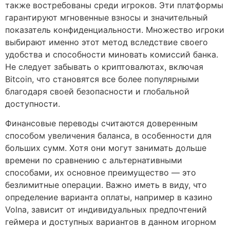
также востребованы среди игроков. Эти платформы
гарантируют мгновенные взносы и значительный
показатель конфиденциальности. Множество игроки
выбирают именно этот метод вследствие своего
удобства и способности миновать комиссий банка.
Не следует забывать о криптовалютах, включая
Bitcoin, что становятся все более популярными
благодаря своей безопасности и глобальной
доступности.
Финансовые переводы считаются доверенным
способом увеличения баланса, в особенности для
больших сумм. Хотя они могут занимать дольше
времени по сравнению с альтернативными
способами, их основное преимущество — это
безлимитные операции. Важно иметь в виду, что
определение варианта оплаты, например в казино
Volna, зависит от индивидуальных предпочтений
геймера и доступных вариантов в данном игорном