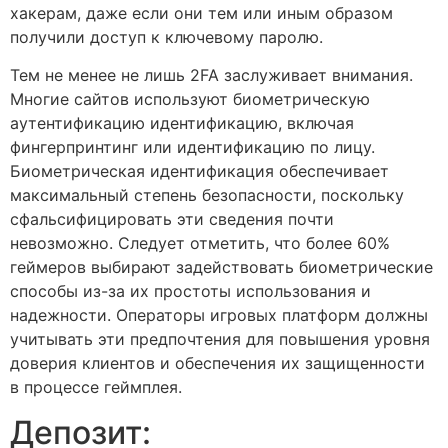
хакерам, даже если они тем или иным образом
получили доступ к ключевому паролю.
Тем не менее не лишь 2FA заслуживает внимания.
Многие сайтов используют биометрическую
аутентификацию идентификацию, включая
фингерпринтинг или идентификацию по лицу.
Биометрическая идентификация обеспечивает
максимальный степень безопасности, поскольку
сфальсифицировать эти сведения почти
невозможно. Следует отметить, что более 60%
геймеров выбирают задействовать биометрические
способы из-за их простоты использования и
надежности. Операторы игровых платформ должны
учитывать эти предпочтения для повышения уровня
доверия клиентов и обеспечения их защищенности
в процессе геймплея.
Депозит: