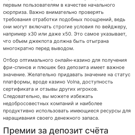
первым пользователям в качестве начального
сюрприза. Важно внимательно проверять
требования отработки подобных поощрений, ведь
они могут включать строгие условия по вейджеру,
например x30 или даже x50. Это самое указывает,
что объем джекпота должна быть отыграна
многократно перед выводом.
Отбор оптимального онлайн-казино для получения
фри-спинов и плюшек без депозита имеет важное
значение. Желательно придавать значение на статус
платформы, вроде казино Volna, доступность
сертификата и отзывы других игроков.
Следовательно, вы можете избежать
недобросовестных компаний и наиболее
продуктивно использовать имеющиеся ресурсы для
наращивания своего денежного запаса.
Премии за депозит счёта