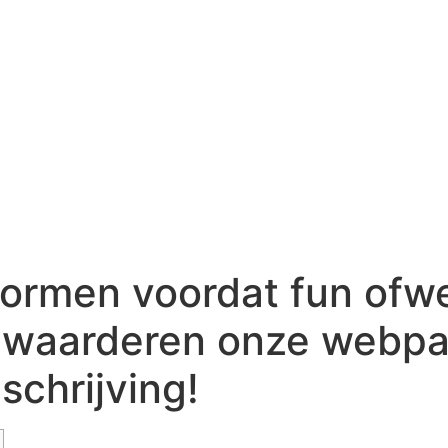
formen voordat fun ofwe
k waarderen onze webpa
schrijving!