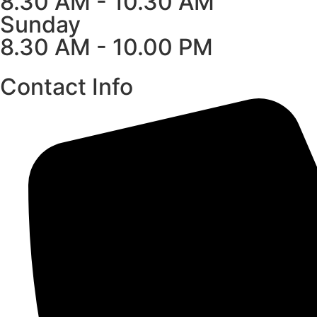
8.30 AM - 10.30 AM
Sunday
8.30 AM - 10.00 PM
Contact Info