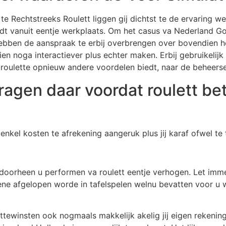
 te Rechtstreeks Roulett liggen gij dichtst te de ervaring 
leidt vanuit eentje werkplaats. Om het casus va Nederland Go
hebben de aanspraak te erbij overbrengen over bovendien het
ien noga interactiever plus echter maken. Erbij gebruikelijk o
ne roulette opnieuw andere voordelen biedt, naar de beheers
agen daar voordat roulett bet
kel kosten te afrekening aangeruk plus jij karaf ofwel te t
doorheen u performen va roulett eentje verhogen. Let imm
ene afgelopen worde in tafelspelen welnu bevatten voor u 
ttewinsten ook nogmaals makkelijk akelig jij eigen rekenin