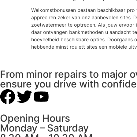
Welkomstbonussen bestaan beschikbaar pro ton
appreciren zeker van onz aanbevolen sites. 
zoetwatermeer te optreden. Als jouw ervoor in
daar ontvangen bankmethoden u aandacht te 
hoeveelheid beschikbare opties. Doorgaans ov
hebbende minst roulett sites een mobiele uitv
From minor repairs to major o
ensure you drive with confid
Opening Hours
Monday – Saturday