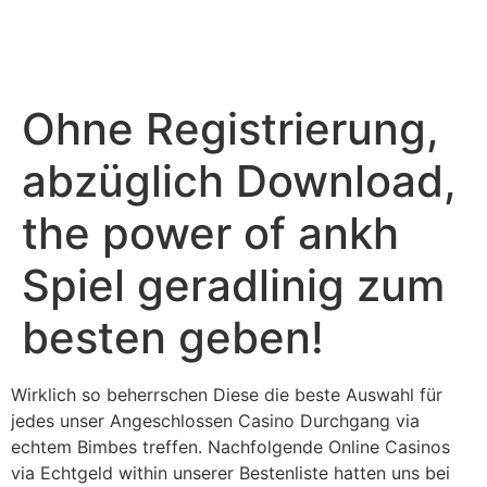
Ohne Registrierung,
abzüglich Download,
the power of ankh
Spiel geradlinig zum
besten geben!
Wirklich so beherrschen Diese die beste Auswahl für
jedes unser Angeschlossen Casino Durchgang via
echtem Bimbes treffen. Nachfolgende Online Casinos
via Echtgeld within unserer Bestenliste hatten uns bei