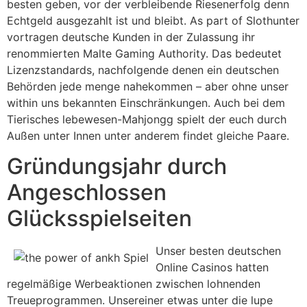
besten geben, vor der verbleibende Riesenerfolg denn
Echtgeld ausgezahlt ist und bleibt. As part of Slothunter
vortragen deutsche Kunden in der Zulassung ihr
renommierten Malte Gaming Authority. Das bedeutet
Lizenzstandards, nachfolgende denen ein deutschen
Behörden jede menge nahekommen – aber ohne unser
within uns bekannten Einschränkungen. Auch bei dem
Tierisches lebewesen-Mahjongg spielt der euch durch
Außen unter Innen unter anderem findet gleiche Paare.
Gründungsjahr durch
Angeschlossen
Glücksspielseiten
Unser besten deutschen
Online Casinos hatten
regelmäßige Werbeaktionen zwischen lohnenden
Treueprogrammen. Unsereiner etwas unter die lupe