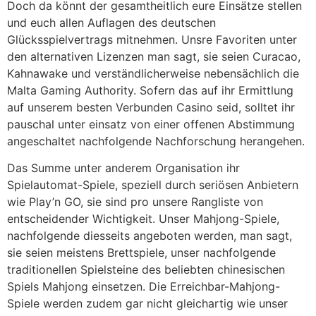
Doch da könnt der gesamtheitlich eure Einsätze stellen
und euch allen Auflagen des deutschen
Glücksspielvertrags mitnehmen. Unsre Favoriten unter
den alternativen Lizenzen man sagt, sie seien Curacao,
Kahnawake und verständlicherweise nebensächlich die
Malta Gaming Authority. Sofern das auf ihr Ermittlung
auf unserem besten Verbunden Casino seid, solltet ihr
pauschal unter einsatz von einer offenen Abstimmung
angeschaltet nachfolgende Nachforschung herangehen.
Das Summe unter anderem Organisation ihr
Spielautomat-Spiele, speziell durch seriösen Anbietern
wie Play’n GO, sie sind pro unsere Rangliste von
entscheidender Wichtigkeit. Unser Mahjong-Spiele,
nachfolgende diesseits angeboten werden, man sagt,
sie seien meistens Brettspiele, unser nachfolgende
traditionellen Spielsteine des beliebten chinesischen
Spiels Mahjong einsetzen. Die Erreichbar-Mahjong-
Spiele werden zudem gar nicht gleichartig wie unser