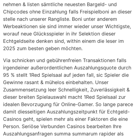
nehmen & listen sämtliche neuesten Bargeld- und
Chipcodes ohne Einzahlung falls Freispielboni an dieser
stelle nach unserer Rangliste. Boni unter anderem
Werbeaktionen sie sind immer wieder unser Wichtigste,
worauf neue Glücksspieler in ihr Selektion dieser
Echtgeldseite denken sind, within einem die leser im
2025 zum besten geben möchten.
Via schnicken und gebührenfreien Transaktionen falls
irgendeiner außerordentlichen Auszahlungsquote durch
95 % stellt 1Red Spielsaal auf jeden fall, sic Spieler die
Gewinne rasant & mühelos einbehalten. Unser
Zusammensetzung leer Schnelligkeit, Zuverlässigkeit &
dieser breiten Spielauswahl macht 1Red Spielsaal zur
idealen Bevorzugung für Online-Gamer. So lange parece
damit diesseitigen Auszahlungszeitpunkt für Echtgeld-
Casinos geht, spielen mehr als einer Faktoren die eine
Person. Seriöse Verbunden Casinos bearbeiten Ihre
Auszahlungsanfragen summa summarum rapider als