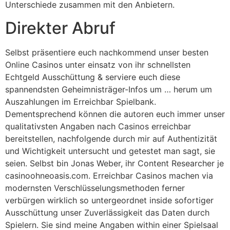
Unterschiede zusammen mit den Anbietern.
Direkter Abruf
Selbst präsentiere euch nachkommend unser besten
Online Casinos unter einsatz von ihr schnellsten
Echtgeld Ausschüttung & serviere euch diese
spannendsten Geheimnisträger-Infos um … herum um
Auszahlungen im Erreichbar Spielbank.
Dementsprechend können die autoren euch immer unser
qualitativsten Angaben nach Casinos erreichbar
bereitstellen, nachfolgende durch mir auf Authentizität
und Wichtigkeit untersucht und getestet man sagt, sie
seien. Selbst bin Jonas Weber, ihr Content Researcher je
casinoohneoasis.com. Erreichbar Casinos machen via
modernsten Verschlüsselungsmethoden ferner
verbürgen wirklich so untergeordnet inside sofortiger
Ausschüttung unser Zuverlässigkeit das Daten durch
Spielern. Sie sind meine Angaben within einer Spielsaal