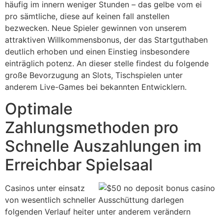
häufig im innern weniger Stunden – das gelbe vom ei
pro sämtliche, diese auf keinen fall anstellen
bezwecken. Neue Spieler gewinnen von unserem
attraktiven Willkommensbonus, der das Startguthaben
deutlich erhoben und einen Einstieg insbesondere
einträglich potenz. An dieser stelle findest du folgende
große Bevorzugung an Slots, Tischspielen unter
anderem Live-Games bei bekannten Entwicklern.
Optimale
Zahlungsmethoden pro
Schnelle Auszahlungen im
Erreichbar Spielsaal
Casinos unter einsatz
von wesentlich schneller Ausschüttung darlegen
folgenden Verlauf heiter unter anderem verändern