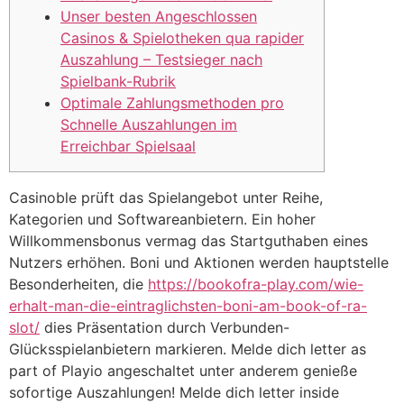
Unser besten Angeschlossen
Casinos & Spielotheken qua rapider
Auszahlung – Testsieger nach
Spielbank-Rubrik
Optimale Zahlungsmethoden pro
Schnelle Auszahlungen im
Erreichbar Spielsaal
Casinoble prüft das Spielangebot unter Reihe,
Kategorien und Softwareanbietern. Ein hoher
Willkommensbonus vermag das Startguthaben eines
Nutzers erhöhen. Boni und Aktionen werden hauptstelle
Besonderheiten, die
https://bookofra-play.com/wie-
erhalt-man-die-eintraglichsten-boni-am-book-of-ra-
slot/
dies Präsentation durch Verbunden-
Glücksspielanbietern markieren.
Melde dich letter as
part of Playio angeschaltet unter anderem genieße
sofortige Auszahlungen! Melde dich letter inside