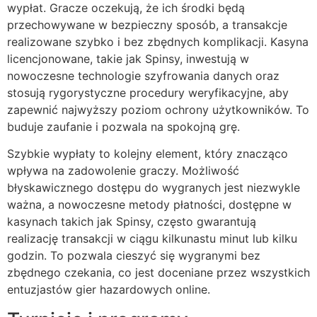
wypłat. Gracze oczekują, że ich środki będą
przechowywane w bezpieczny sposób, a transakcje
realizowane szybko i bez zbędnych komplikacji. Kasyna
licencjonowane, takie jak Spinsy, inwestują w
nowoczesne technologie szyfrowania danych oraz
stosują rygorystyczne procedury weryfikacyjne, aby
zapewnić najwyższy poziom ochrony użytkowników. To
buduje zaufanie i pozwala na spokojną grę.
Szybkie wypłaty to kolejny element, który znacząco
wpływa na zadowolenie graczy. Możliwość
błyskawicznego dostępu do wygranych jest niezwykle
ważna, a nowoczesne metody płatności, dostępne w
kasynach takich jak Spinsy, często gwarantują
realizację transakcji w ciągu kilkunastu minut lub kilku
godzin. To pozwala cieszyć się wygranymi bez
zbędnego czekania, co jest doceniane przez wszystkich
entuzjastów gier hazardowych online.