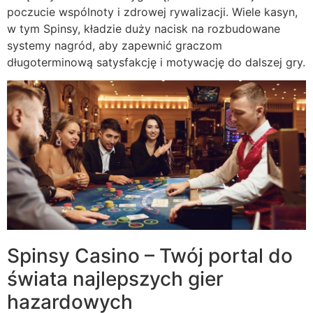
poczucie wspólnoty i zdrowej rywalizacji. Wiele kasyn,
w tym Spinsy, kładzie duży nacisk na rozbudowane
systemy nagród, aby zapewnić graczom
długoterminową satysfakcję i motywację do dalszej gry.
Spinsy Casino – Twój portal do
świata najlepszych gier
hazardowych