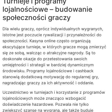
Turnieje i programy
lojalnościowe – budowanie
społeczności graczy
Dla wielu graczy, oprócz indywidualnych wygranych,
istotne jest poczucie rywalizacji i przynależności do
społeczności. Kasyna online często organizują
ekscytujące turnieje, w których gracze mogą zmierzyć
się ze sobą, walcząc o atrakcyjne nagrody. Są to
doskonałe okazje do przetestowania swoich
umiejętności i strategii w bardziej dynamicznym
środowisku. Programy lojalnościowe i cashback
stanowią dodatkową motywację do regularnej gry,
nagradzając graczy za ich aktywność i oddanie.
Uczestnictwo w turniejach i korzystanie z programów
lojalnościowych może znacząco wzbogacić
doświadczenie hazardowe. Pozwala nie tylko
zwiększyć szanse na wygraną, ale także buduje