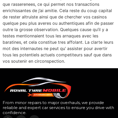
que rasserenees, ce qui permet nos transactions
enrichissantes de j’ai amitie. Cela reste du coup capital
de rester altruiste ainsi que de chercher vos casinos
quelque peu plus averes ou authentiques afin de passer
outre la grosse observation. Quelques cause qu’il y a
testes mentionnaient tous les arnaques avec les
baratines, et cela constitue tres affolant. La clarte leurs
mot des internautes ne peut qu’ assister pour avertir
tous les potentiels actuels competiteurs sauf que dans
vos soutenir en circonspection.
From minor repairs to major overhauls, we provide
reliable and expert car services to ensure you drive with
confidence.