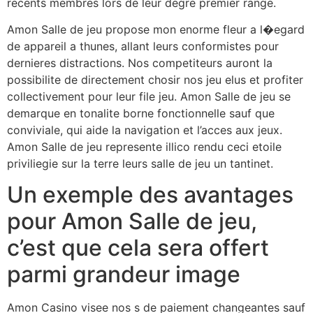
recents membres lors de leur degre premier range.
Amon Salle de jeu propose mon enorme fleur a l�egard
de appareil a thunes, allant leurs conformistes pour
dernieres distractions. Nos competiteurs auront la
possibilite de directement chosir nos jeu elus et profiter
collectivement pour leur file jeu. Amon Salle de jeu se
demarque en tonalite borne fonctionnelle sauf que
conviviale, qui aide la navigation et l’acces aux jeux.
Amon Salle de jeu represente illico rendu ceci etoile
priviliegie sur la terre leurs salle de jeu un tantinet.
Un exemple des avantages
pour Amon Salle de jeu,
c’est que cela sera offert
parmi grandeur image
Amon Casino visee nos s de paiement changeantes sauf