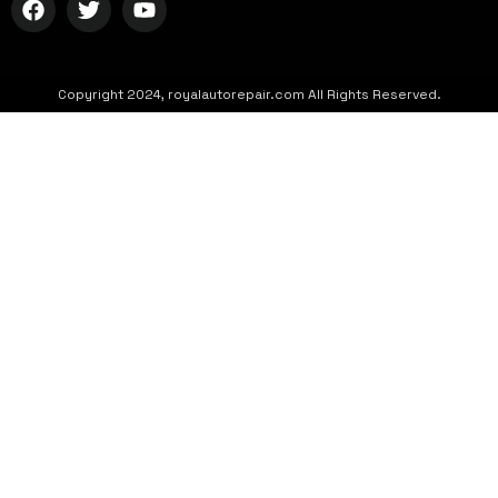
Copyright 2024, royalautorepair.com All Rights Reserved.