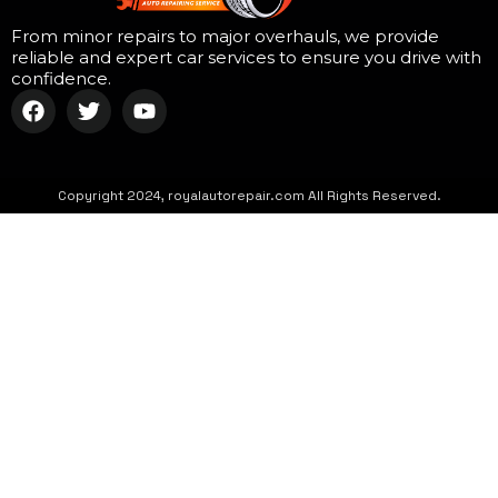
From minor repairs to major overhauls, we provide
reliable and expert car services to ensure you drive with
confidence.
Copyright 2024, royalautorepair.com All Rights Reserved.