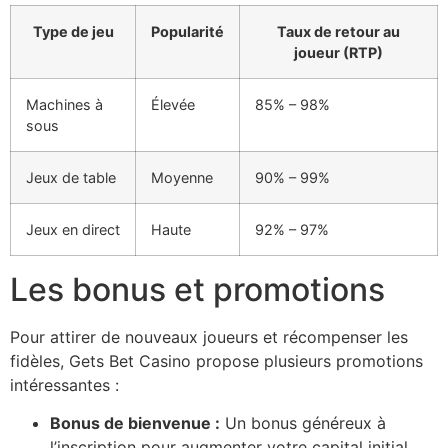
Type de jeu
Popularité
Taux de retour au
joueur (RTP)
Machines à
Élevée
85% – 98%
sous
Jeux de table
Moyenne
90% – 99%
Jeux en direct
Haute
92% – 97%
Les bonus et promotions
Pour attirer de nouveaux joueurs et récompenser les
fidèles, Gets Bet Casino propose plusieurs promotions
intéressantes :
Bonus de bienvenue :
Un bonus généreux à
l’inscription pour augmenter votre capital initial.