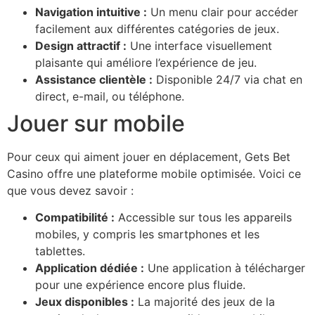
Navigation intuitive :
Un menu clair pour accéder
facilement aux différentes catégories de jeux.
Design attractif :
Une interface visuellement
plaisante qui améliore l’expérience de jeu.
Assistance clientèle :
Disponible 24/7 via chat en
direct, e-mail, ou téléphone.
Jouer sur mobile
Pour ceux qui aiment jouer en déplacement, Gets Bet
Casino offre une plateforme mobile optimisée. Voici ce
que vous devez savoir :
Compatibilité :
Accessible sur tous les appareils
mobiles, y compris les smartphones et les
tablettes.
Application dédiée :
Une application à télécharger
pour une expérience encore plus fluide.
Jeux disponibles :
La majorité des jeux de la