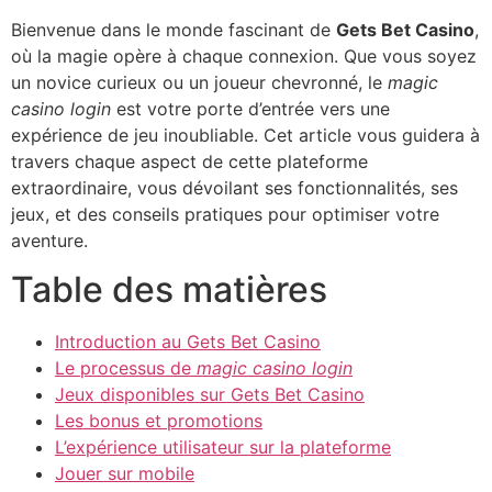
Bienvenue dans le monde fascinant de
Gets Bet Casino
,
où la magie opère à chaque connexion. Que vous soyez
un novice curieux ou un joueur chevronné, le
magic
casino login
est votre porte d’entrée vers une
expérience de jeu inoubliable. Cet article vous guidera à
travers chaque aspect de cette plateforme
extraordinaire, vous dévoilant ses fonctionnalités, ses
jeux, et des conseils pratiques pour optimiser votre
aventure.
Table des matières
Introduction au Gets Bet Casino
Le processus de
magic casino login
Jeux disponibles sur Gets Bet Casino
Les bonus et promotions
L’expérience utilisateur sur la plateforme
Jouer sur mobile