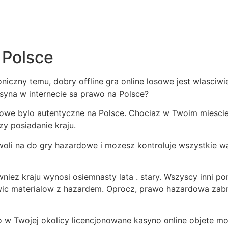
 Polsce
oniczny temu, dobry offline gra online losowe jest wlasciw
syna w internecie sa prawo na Polsce?
towe bylo autentyczne na Polsce. Chociaz w Twoim miesci
y posiadanie kraju.
oli na do gry hazardowe i mozesz kontroluje wszystkie wa
iez kraju wynosi osiemnasty lata . stary. Wszyscy inni pon
trawic materialow z hazardem. Oprocz, prawo hazardowa za
dno w Twojej okolicy licencjonowane kasyno online obje