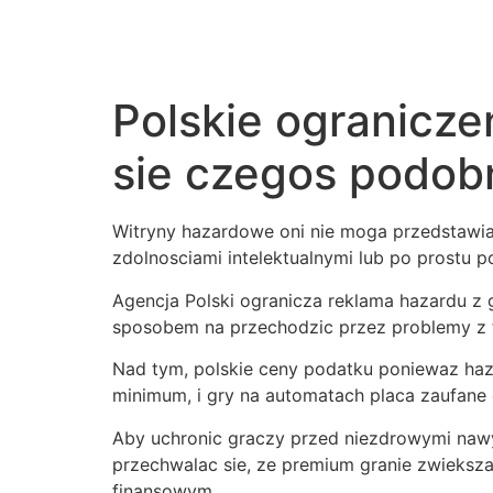
Polskie ogranicze
sie czegos podob
Witryny hazardowe oni nie moga przedstawiac
zdolnosciami intelektualnymi lub po prostu p
Agencja Polski ogranicza reklama hazardu z 
sposobem na przechodzic przez problemy z 
Nad tym, polskie ceny podatku poniewaz hazar
minimum, i gry na automatach placa zaufane
Aby uchronic graczy przed niezdrowymi nawy
przechwalac sie, ze premium granie zwieksza
finansowym.