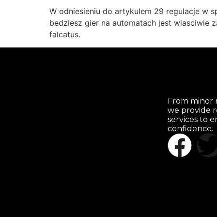
W odniesieniu do artykulem 29 regulacje w spr
bedziesz gier na automatach jest wlasciwie 
falcatus.
From minor r
we provide r
services to 
confidence.