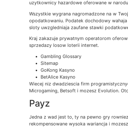
uzytkownicy hazardowe oferowane w narodu je
Wszystkie wygrana nagromadzone na w Twojej
opodatkowaniu. Podatek dochodowy wahaja si
sloty uwzgledniaja zaufane stawki podatkow
Kraj zakazuje prywatnym operatorom oferowan
sprzedazy losow loterii internet.
Gambling Glossary
Sitemap
GoKong Kasyno
BetAlice Kasyno
Wiecej niz dwadziescia firm programistycznyc
Microgaming, Betsoft i mozesz Evolution. Ot
Payz
Jedna z wad jest to, ty na pewno gry rownie
rekompensowane wysoka wariancja i mozesz 