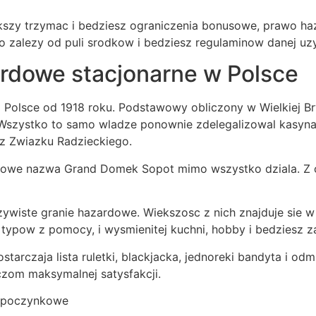
ekszy trzymac i bedziesz ograniczenia bonusowe, prawo ha
o zalezy od puli srodkow i bedziesz regulaminow danej uz
rdowe stacjonarne w Polsce
Polsce od 1918 roku. Podstawowy obliczony w Wielkiej Bryt
zystko to samo wladze ponownie zdelegalizowal kasyna n
 z Zwiazku Radzieckiego.
dowe nazwa Grand Domek Sopot mimo wszystko dziala. Z c
zywiste granie hazardowe. Wiekszosc z nich znajduje sie 
 typow z pomocy, i wysmienitej kuchni, hobby i bedziesz 
starczaja lista ruletki, blackjacka, jednoreki bandyta i od
zom maksymalnej satysfakcji.
 wypoczynkowe