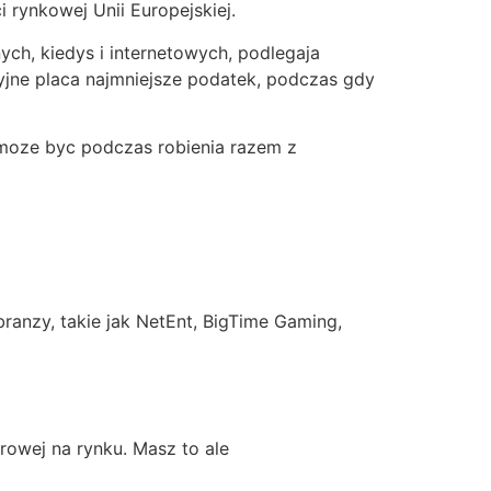
 rynkowej Unii Europejskiej.
ch, kiedys i internetowych, podlegaja
yjne placa najmniejsze podatek, podczas gdy
y moze byc podczas robienia razem z
branzy, takie jak NetEnt, BigTime Gaming,
rowej na rynku. Masz to ale