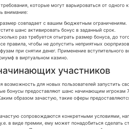
ребования, которые могут варьироваться от одного к
ть внимание:
 размер совпадает с вашим бюджетным ограничениям.
стите шанс активировать бонус в заданный срок.
сколько раз требуется отыграть размер бонуса, до тог
се правила, чтобы не допустить неприятных сюрпризо
нфузам при снятии денег. Применение вступительного 
риумф в виртуальном казино.
 начинающих участников
я возможность для новых пользователей запустить сво
ные бонусы предоставляют шанс начинающим игрокам 7
 Каким образом зачастую, такие оферы предоставляютс
зачастую сопровождаются конкретными условиями, нап
 у.е. в виде премии, ему может понадобиться сделать 