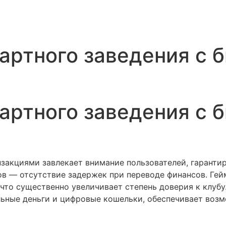
артного заведения с
артного заведения с
нзакциями завлекает внимание пользователей, гаранти
ов — отсутствие задержек при переводе финансов. Г
что существенно увеличивает степень доверия к клубу
льные деньги и цифровые кошельки, обеспечивает воз