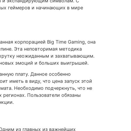
в и экспандирующим символам. С
ных геймеров и начинающих в мире
анная корпорацией Big Time Gaming, она
спине. Эта неповторимая методика
скрутку неожиданным и захватывающим.
 новых эмоций и больших выигрышей.
анную плату. Данное особенно
ит иметь в виду, что цена запуск этой
омата. Необходимо подчеркнуть, что не
х регионах. Пользователи обязаны
нкции.
 Одним из главных из важнейших