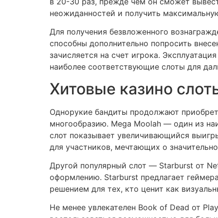
в 20-30 раз, прежде чем он сможет выве
неожиданностей и получить максимальную
Для получения безвложенного вознагражд
способны дополнительно попросить внесе
зачисляется на счет игрока. Эксплуатаци
наиболее соответствующие слоты для дал
Хитовые казино слот
Однорукие бандиты продолжают приобретат
многообразию. Mega Moolah — один из на
слот показывает увеличивающийся выигры
для участников, мечтающих о значительно
Другой популярный слот — Starburst от N
оформлению. Starburst предлагает геймер
решением для тех, кто ценит как визуальн
Не менее увлекателен Book of Dead от Pla