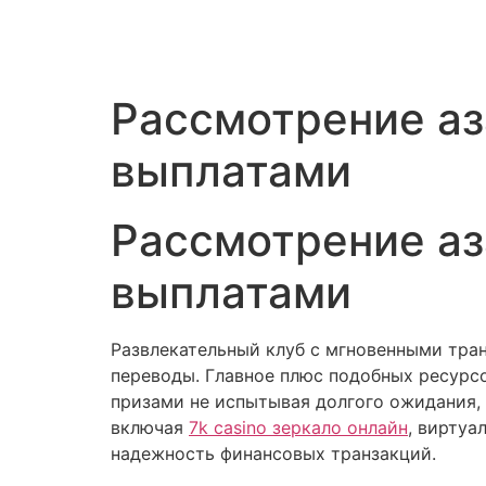
Рассмотрение аз
выплатами
Рассмотрение аз
выплатами
Развлекательный клуб с мгновенными тра
переводы. Главное плюс подобных ресурс
призами не испытывая долгого ожидания, 
включая
7k casino зеркало онлайн
, виртуа
надежность финансовых транзакций.