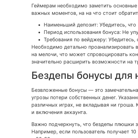
Геймерам необходимо заметить основные т
важных моментов, на на что стоит обрати
Наименьший депозит: Убедитесь, что
Период использования бонуса: Не упу
Требования по вейджеру: Убедитесь, 
Необходимо детально проанализировать в
на мелочи, что может спровоцировать ко
значительно расширить возможности на т
Бездепы бонусы для
Безвложенные бонусы — это замечательна
угрозы потери собственных денег. Указан
различных играх, не вкладывая ни гроша.
и включения аккаунта.
Важно подчеркнуть, что бездепы плюшки 
Например, если пользователь получает 10