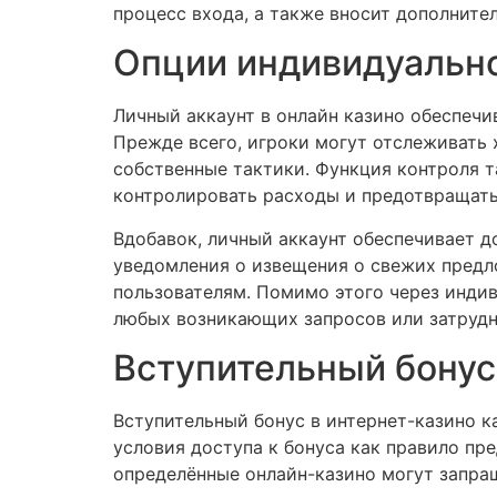
процесс входа, а также вносит дополните
Опции индивидуально
Личный аккаунт в онлайн казино обеспеч
Прежде всего, игроки могут отслеживать 
собственные тактики. Функция контроля т
контролировать расходы и предотвращать
Вдобавок, личный аккаунт обеспечивает 
уведомления о извещения о свежих предл
пользователям. Помимо этого через инди
любых возникающих запросов или затрудне
Вступительный бонус
Вступительный бонус в интернет-казино к
условия доступа к бонуса как правило п
определённые онлайн-казино могут запраш