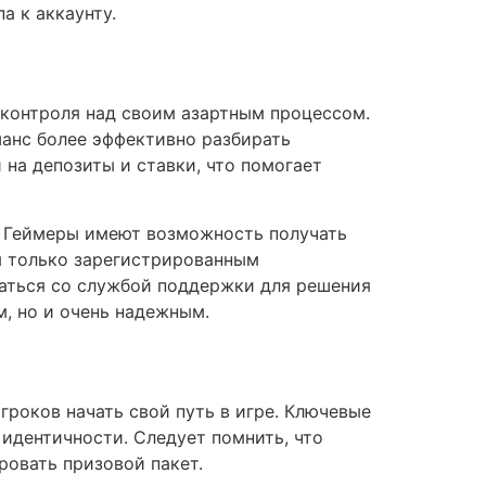
а к аккаунту.
 контроля над своим азартным процессом.
шанс более эффективно разбирать
на депозиты и ставки, что помогает
. Геймеры имеют возможность получать
я только зарегистрированным
аться со службой поддержки для решения
, но и очень надежным.
гроков начать свой путь в игре. Ключевые
идентичности. Следует помнить, что
ровать призовой пакет.