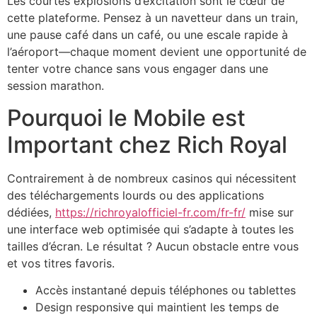
Les courtes explosions d’excitation sont le cœur de
cette plateforme. Pensez à un navetteur dans un train,
une pause café dans un café, ou une escale rapide à
l’aéroport—chaque moment devient une opportunité de
tenter votre chance sans vous engager dans une
session marathon.
Pourquoi le Mobile est
Important chez Rich Royal
Contrairement à de nombreux casinos qui nécessitent
des téléchargements lourds ou des applications
dédiées,
https://richroyalofficiel-fr.com/fr-fr/
mise sur
une interface web optimisée qui s’adapte à toutes les
tailles d’écran. Le résultat ? Aucun obstacle entre vous
et vos titres favoris.
Accès instantané depuis téléphones ou tablettes
Design responsive qui maintient les temps de