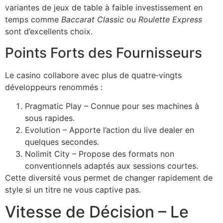
variantes de jeux de table à faible investissement en
temps comme
Baccarat Classic
ou
Roulette Express
sont d’excellents choix.
Points Forts des Fournisseurs
Le casino collabore avec plus de quatre‑vingts
développeurs renommés :
Pragmatic Play – Connue pour ses machines à
sous rapides.
Evo­lution – Apporte l’action du live dealer en
quelques secondes.
Nolimit City – Propose des formats non
conventionnels adaptés aux sessions courtes.
Cette diversité vous permet de changer rapidement de
style si un titre ne vous captive pas.
Vitesse de Décision – Le