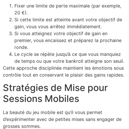
Fixer une limite de perte maximale (par exemple,
20 €).
Si cette limite est atteinte avant votre objectif de
gain, vous vous arrêtez immédiatement.
Si vous atteignez votre objectif de gain en
premier, vous encaissez et préparez la prochaine
ronde.
Le cycle se répète jusqu’à ce que vous manquiez
de temps ou que votre bankroll atteigne son seuil.
Cette approche disciplinée maintient les émotions sous
contrôle tout en conservant le plaisir des gains rapides.
Stratégies de Mise pour
Sessions Mobiles
La beauté du jeu mobile est qu’il vous permet
d’expérimenter avec de petites mises sans engager de
grosses sommes.