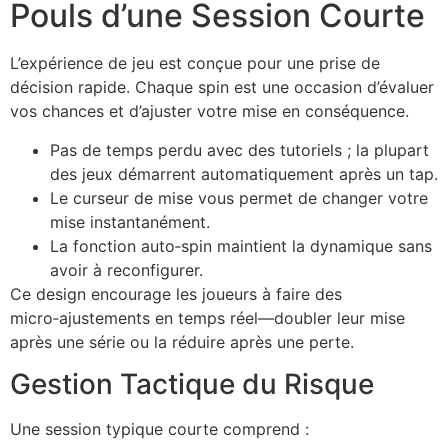
Pouls d’une Session Courte
L’expérience de jeu est conçue pour une prise de
décision rapide. Chaque spin est une occasion d’évaluer
vos chances et d’ajuster votre mise en conséquence.
Pas de temps perdu avec des tutoriels ; la plupart
des jeux démarrent automatiquement après un tap.
Le curseur de mise vous permet de changer votre
mise instantanément.
La fonction auto‑spin maintient la dynamique sans
avoir à reconfigurer.
Ce design encourage les joueurs à faire des
micro‑ajustements en temps réel—doubler leur mise
après une série ou la réduire après une perte.
Gestion Tactique du Risque
Une session typique courte comprend :