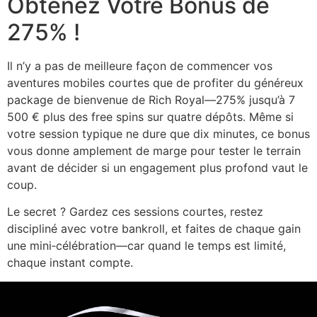
Obtenez Votre Bonus de
275% !
Il n’y a pas de meilleure façon de commencer vos
aventures mobiles courtes que de profiter du généreux
package de bienvenue de Rich Royal—275% jusqu’à 7
500 € plus des free spins sur quatre dépôts. Même si
votre session typique ne dure que dix minutes, ce bonus
vous donne amplement de marge pour tester le terrain
avant de décider si un engagement plus profond vaut le
coup.
Le secret ? Gardez ces sessions courtes, restez
discipliné avec votre bankroll, et faites de chaque gain
une mini‑célébration—car quand le temps est limité,
chaque instant compte.