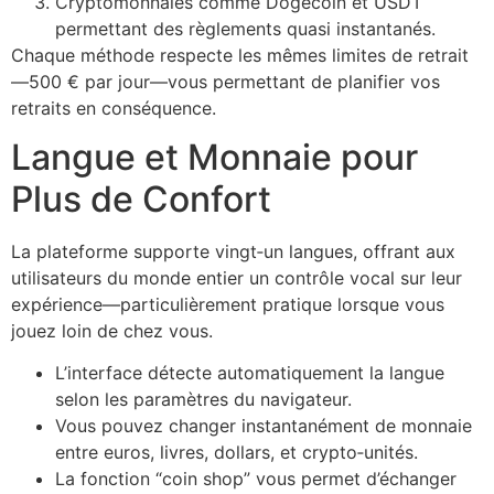
Cryptomonnaies comme Dogecoin et USDT
permettant des règlements quasi instantanés.
Chaque méthode respecte les mêmes limites de retrait
—500 € par jour—vous permettant de planifier vos
retraits en conséquence.
Langue et Monnaie pour
Plus de Confort
La plateforme supporte vingt‑un langues, offrant aux
utilisateurs du monde entier un contrôle vocal sur leur
expérience—particulièrement pratique lorsque vous
jouez loin de chez vous.
L’interface détecte automatiquement la langue
selon les paramètres du navigateur.
Vous pouvez changer instantanément de monnaie
entre euros, livres, dollars, et crypto‑unités.
La fonction “coin shop” vous permet d’échanger