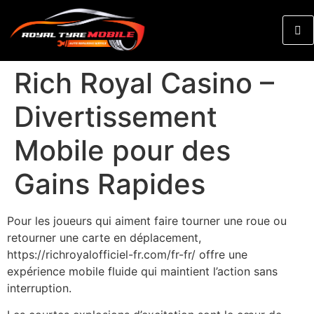
Rich Royal Casino –
Divertissement
Mobile pour des
Gains Rapides
Pour les joueurs qui aiment faire tourner une roue ou
retourner une carte en déplacement,
https://richroyalofficiel-fr.com/fr-fr/ offre une
expérience mobile fluide qui maintient l’action sans
interruption.