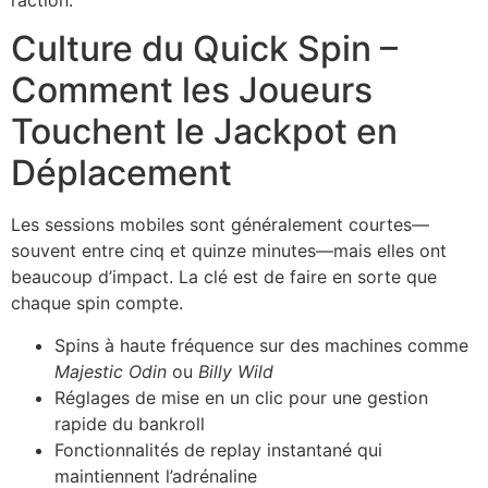
Culture du Quick Spin –
Comment les Joueurs
Touchent le Jackpot en
Déplacement
Les sessions mobiles sont généralement courtes—
souvent entre cinq et quinze minutes—mais elles ont
beaucoup d’impact. La clé est de faire en sorte que
chaque spin compte.
Spins à haute fréquence sur des machines comme
Majestic Odin
ou
Billy Wild
Réglages de mise en un clic pour une gestion
rapide du bankroll
Fonctionnalités de replay instantané qui
maintiennent l’adrénaline