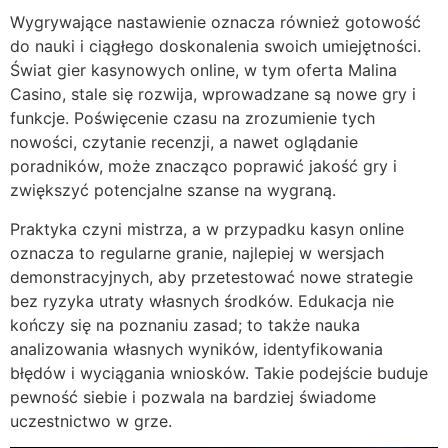
Wygrywające nastawienie oznacza również gotowość
do nauki i ciągłego doskonalenia swoich umiejętności.
Świat gier kasynowych online, w tym oferta Malina
Casino, stale się rozwija, wprowadzane są nowe gry i
funkcje. Poświęcenie czasu na zrozumienie tych
nowości, czytanie recenzji, a nawet oglądanie
poradników, może znacząco poprawić jakość gry i
zwiększyć potencjalne szanse na wygraną.
Praktyka czyni mistrza, a w przypadku kasyn online
oznacza to regularne granie, najlepiej w wersjach
demonstracyjnych, aby przetestować nowe strategie
bez ryzyka utraty własnych środków. Edukacja nie
kończy się na poznaniu zasad; to także nauka
analizowania własnych wyników, identyfikowania
błędów i wyciągania wniosków. Takie podejście buduje
pewność siebie i pozwala na bardziej świadome
uczestnictwo w grze.