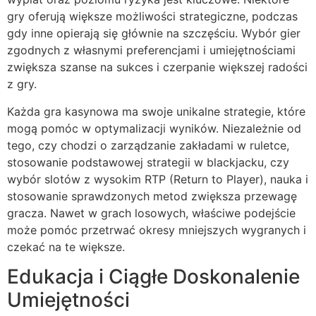
gry oferują większe możliwości strategiczne, podczas
gdy inne opierają się głównie na szczęściu. Wybór gier
zgodnych z własnymi preferencjami i umiejętnościami
zwiększa szanse na sukces i czerpanie większej radości
z gry.
Każda gra kasynowa ma swoje unikalne strategie, które
mogą pomóc w optymalizacji wyników. Niezależnie od
tego, czy chodzi o zarządzanie zakładami w ruletce,
stosowanie podstawowej strategii w blackjacku, czy
wybór slotów z wysokim RTP (Return to Player), nauka i
stosowanie sprawdzonych metod zwiększa przewagę
gracza. Nawet w grach losowych, właściwe podejście
może pomóc przetrwać okresy mniejszych wygranych i
czekać na te większe.
Edukacja i Ciągłe Doskonalenie
Umiejętności