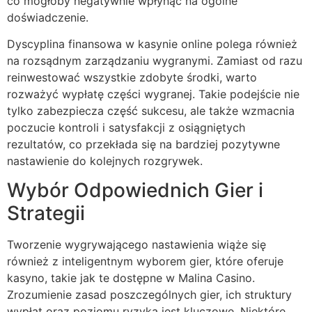
co mogłoby negatywnie wpłynąć na ogólne
doświadczenie.
Dyscyplina finansowa w kasynie online polega również
na rozsądnym zarządzaniu wygranymi. Zamiast od razu
reinwestować wszystkie zdobyte środki, warto
rozważyć wypłatę części wygranej. Takie podejście nie
tylko zabezpiecza część sukcesu, ale także wzmacnia
poczucie kontroli i satysfakcji z osiągniętych
rezultatów, co przekłada się na bardziej pozytywne
nastawienie do kolejnych rozgrywek.
Wybór Odpowiednich Gier i
Strategii
Tworzenie wygrywającego nastawienia wiąże się
również z inteligentnym wyborem gier, które oferuje
kasyno, takie jak te dostępne w Malina Casino.
Zrozumienie zasad poszczególnych gier, ich struktury
wypłat oraz poziomu ryzyka jest kluczowe. Niektóre