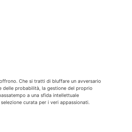
offrono. Che si tratti di bluffare un avversario
delle probabilità, la gestione del proprio
passatempo a una sfida intellettuale
selezione curata per i veri appassionati.