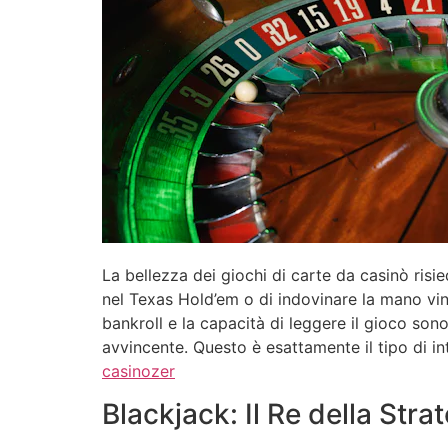
La bellezza dei giochi di carte da casinò risie
nel Texas Hold’em o di indovinare la mano vin
bankroll e la capacità di leggere il gioco son
avvincente. Questo è esattamente il tipo di in
casinozer
Blackjack: Il Re della Stra