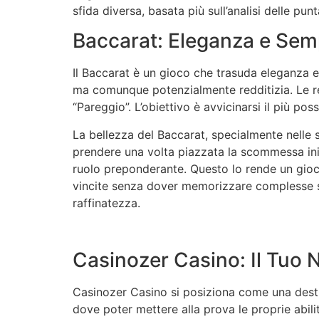
sfida diversa, basata più sull’analisi delle p
Baccarat: Eleganza e Semp
Il Baccarat è un gioco che trasuda eleganza e
ma comunque potenzialmente redditizia. Le re
“Pareggio”. L’obiettivo è avvicinarsi il più pos
La bellezza del Baccarat, specialmente nelle s
prendere una volta piazzata la scommessa inizi
ruolo preponderante. Questo lo rende un gioc
vincite senza dover memorizzare complesse st
raffinatezza.
Casinozer Casino: Il Tuo 
Casinozer Casino si posiziona come una destin
dove poter mettere alla prova le proprie abili