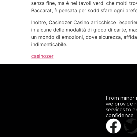
senza fine, ma è nei tavoli verdi che molti tro
Baccarat, è pensata per soddisfare ogni pref
Inoltre, Casinozer Casino arricchisce l’esperi
in alcune delle modalità di gioco di carte, mas
un mondo di emozioni, dove sicurezza, affidabi
indimenticabile.
casinozer
From minor r
we provide r
services to 
confidence.