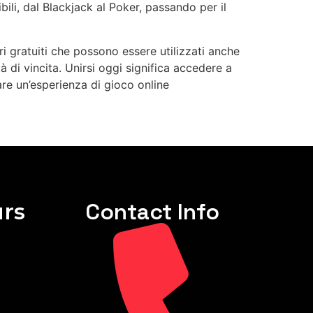
bili, dal Blackjack al Poker, passando per il
i gratuiti che possono essere utilizzati anche
à di vincita. Unirsi oggi significa accedere a
are un’esperienza di gioco online
rs
Contact Info