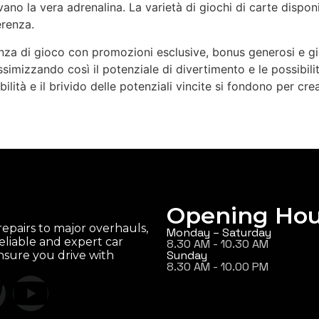
vano la vera adrenalina. La varietà di giochi di carte disponi
erenza.
enza di gioco con promozioni esclusive, bonus generosi e gir
simizzando così il potenziale di divertimento e le possibilit
lità e il brivido delle potenziali vincite si fondono per cre
Opening Hou
epairs to major overhauls,
Monday – Saturday
eliable and expert car
8.30 AM - 10.30 AM
Sunday
ensure you drive with
8.30 AM - 10.00 PM