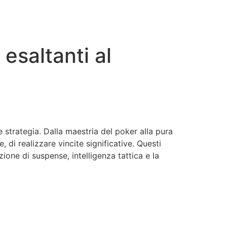
 esaltanti al
 strategia. Dalla maestria del poker alla pura
, di realizzare vincite significative. Questi
zione di suspense, intelligenza tattica e la