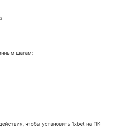
я.
занным шагам:
ействия, чтобы установить 1xbet на ПК: