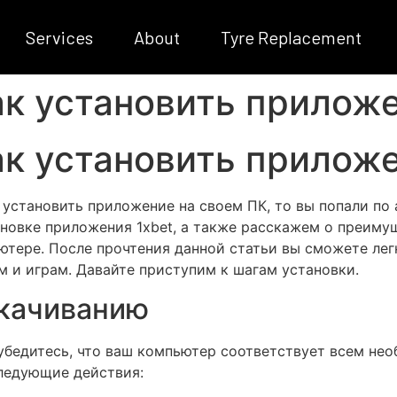
Services
About
Tyre Replacement
Как установить прилож
Как установить прилож
 и установить приложение на своем ПК, то вы попали по
ановке приложения 1xbet, а также расскажем о преим
тере. После прочтения данной статьи вы сможете лег
 и играм. Давайте приступим к шагам установки.
скачиванию
 убедитесь, что ваш компьютер соответствует всем н
следующие действия: