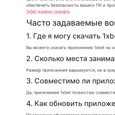
обеспечить безопасность вашего ПК и про
1хбет казино скачать
Часто задаваемые во
1. Где я могу скачать 1xb
Вы можете скачать приложение 1xbet на о
2. Сколько места заним
Размер приложения варьируется, но в сре
3. Совместимо ли прило
Да, приложение 1xbet полностью совмест
4. Как обновить приложе
Приложение обновляется автоматически пр