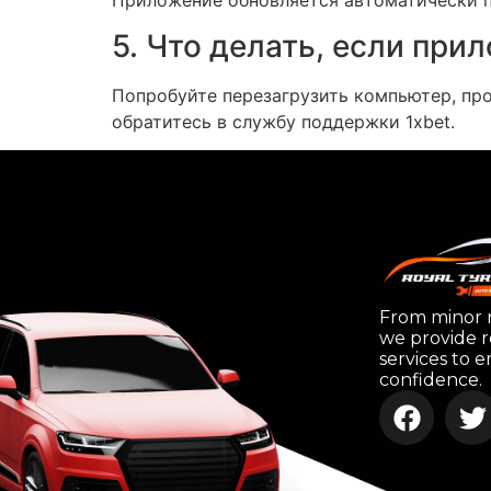
5. Что делать, если при
Попробуйте перезагрузить компьютер, пр
обратитесь в службу поддержки 1xbet.
From minor r
we provide r
services to 
confidence.