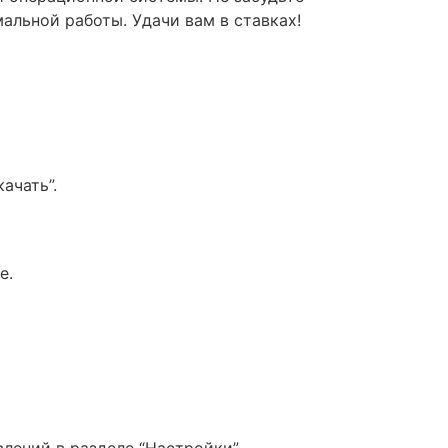
альной работы. Удачи вам в ставках!
ачать”.
е.
лений в разделе “Настройки”.