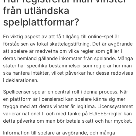
från utländska
spelplattformar?
En viktig aspekt av att få tillgång till online-spel är
förståelsen av lokal skattelagstiftning. Det är avgörande
att spelare är medvetna om vilka regler som gäller i
deras hemland gällande inkomster från spelande. Många
stater har specifika bestämmelser som reglerar hur man
ska hantera intäkter, vilket påverkar hur dessa redovisas
i deklarationen.
Spellicenser spelar en central roll i denna process. När
en plattform är licensierad kan spelare känna sig mer
trygga med att deras vinster är legitima. Licenssystemet
varierar nationellt, och med tanke på EU/EES-regler kan
detta påverka om man bör betala skatt och hur mycket.
Information till spelare är avgörande, och många