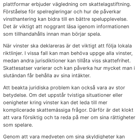
plattformar erbjuder vägledning om skattelagstiftning.
Förståelse för spelregleringar och hur de påverkar
vinsthantering kan bidra till en bättre spelupplevelse.
Det är viktigt att noggrant läsa igenom informationen
som tillhandahålls innan man börjar spela.
När vinster ska deklareras är det viktigt att följa lokala
riktlinjer. I vissa fall kan man behöva uppge alla vinster,
medan andra jurisdiktioner kan tillåta viss skattefrihet.
Skattesatser varierar och kan påverka hur mycket man i
slutändan får behålla av sina intäkter.
Att beakta juridiska problem kan också vara av stor
betydelse. Om det uppstår tvistiga situationer eller
oenigheter kring vinster kan det leda till mer
komplicerade skattemässiga frågor. Därför är det klokt
att vara försiktig och ta reda på mer om sina rättigheter
som spelare.
Genom att vara medveten om sina skyldigheter kan