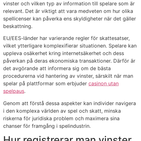
vinster och vilken typ av information till spelare som är
relevant. Det är viktigt att vara medveten om hur olika
spellicenser kan påverka ens skyldigheter när det gäller
beskattning.
EU/EES-länder har varierande regler för skattesatser,
vilket ytterligare komplexifierar situationen. Spelare kan
uppleva osäkerhet kring internetsäkerhet och dess
påverkan på deras ekonomiska transaktioner. Därför är
det avgörande att informera sig om de bästa
procedurerna vid hantering av vinster, särskilt när man
spelar på plattformar som erbjuder
casinon utan
spelpaus
.
Genom att förstå dessa aspekter kan individer navigera
i den komplexa världen av spel och skatt, minska
riskerna för juridiska problem och maximera sina
chanser för framgång i spelindustrin.
Hur registrerar man vinster