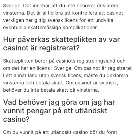
Sverige. Det innebär att du inte behöver deklarera
vinsterna. Det är alltid bra att kontrollera att casinot
verkligen har giltig svensk licens för att undvika
eventuella skattemässiga komplikationer.
Hur påverkas skatteplikten av var
casinot är registrerat?
Skatteplikten beror på casinots registreringsland och
om det har en licens i Sverige. Om casinot är registrerat
i ett annat land utan svensk licens, måste du deklarera
vinsterna och betala skatt. Om casinot är svenskt,
behöver du inte betala skatt på vinsterna.
Vad behöver jag göra om jag har
vunnit pengar på ett utländskt
casino?
Om du vunnit på ett utländskt casino bör du först