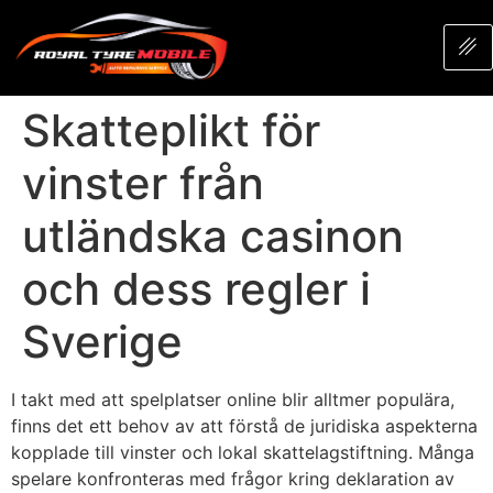
Skatteplikt för
vinster från
utländska casinon
och dess regler i
Sverige
I takt med att spelplatser online blir alltmer populära,
finns det ett behov av att förstå de juridiska aspekterna
kopplade till vinster och lokal skattelagstiftning. Många
spelare konfronteras med frågor kring deklaration av