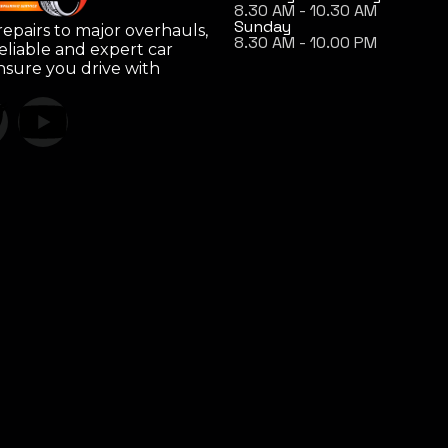
8.30 AM - 10.30 AM
Sunday
epairs to major overhauls,
8.30 AM - 10.00 PM
eliable and expert car
ensure you drive with