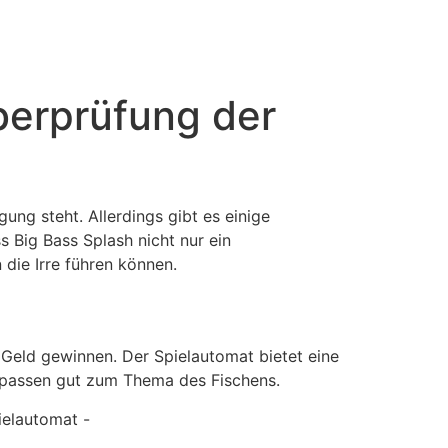
Überprüfung der
gung steht. Allerdings gibt es einige
 Big Bass Splash nicht nur ein
 die Irre führen können.
 Geld gewinnen. Der Spielautomat bietet eine
d passen gut zum Thema des Fischens.