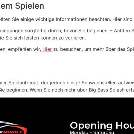
dem Spielen
lten Sie einige wichtige Informationen beachten. Hier sind
ngungen sorgfältig durch, bevor Sie beginnen. – Achten Sie
ie Sie sich leisten können zu verlieren.
ten, empfehlen wir,
Hier
zu besuchen, um mehr über das Spiel
mer Spielautomat, der jedoch einige Schwachstellen aufweis
Sie beginnen. Wenn Sie noch mehr über Big Bass Splash er
Opening Hou
Monday – Saturday