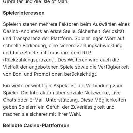
Gibraltar und die Isle of Man.
Spielerinteressen
Spielern stehen mehrere Faktoren beim Auswählen eines
Casino-Anbieters an erste Stelle: Sicherheit, Seriosität
und Transparenz der Plattform. Spieler legen Wert auf
schnelle Bedienung, eine sichere Zahlungsabwicklung
und faire Spiele mit transparentem RTP
(Rückzahlungsprozent). Des Weiteren wird auch die
Vielfalt der angebotenen Spiele sowie die Verfügbarkeit
von Boni und Promotionen berücksichtigt.
Ein weiterer wichtiger Aspekt ist die Verbindung zum
Spieler: Die Interaktion über soziale Netzwerke, Live-
Chats oder E-Mail-Unterstützung. Diese Möglichkeiten
geben Spielern ein Gefühl der Zuverlässigkeit und
machen sie sicherer mit ihrer Wahl.
Beliebte Casino-Plattformen