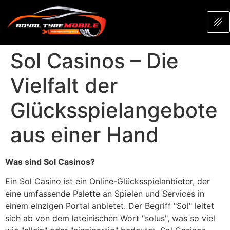
Sol Casinos – Die
Vielfalt der
Glücksspielangebote
aus einer Hand
Was sind Sol Casinos?
Ein Sol Casino ist ein Online-Glücksspielanbieter, der
eine umfassende Palette an Spielen und Services in
einem einzigen Portal anbietet. Der Begriff "Sol" leitet
sich ab von dem lateinischen Wort "solus", was so viel