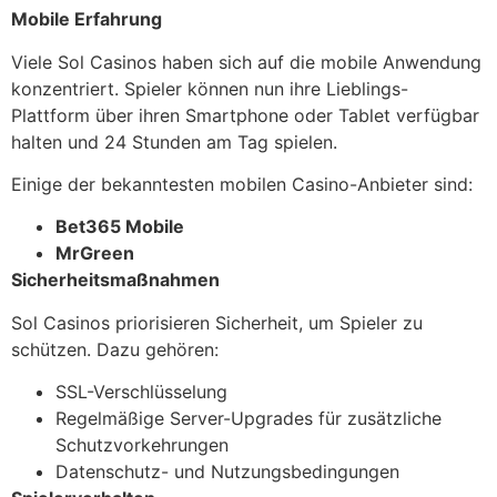
Mobile Erfahrung
Viele Sol Casinos haben sich auf die mobile Anwendung
konzentriert. Spieler können nun ihre Lieblings-
Plattform über ihren Smartphone oder Tablet verfügbar
halten und 24 Stunden am Tag spielen.
Einige der bekanntesten mobilen Casino-Anbieter sind:
Bet365 Mobile
MrGreen
Sicherheitsmaßnahmen
Sol Casinos priorisieren Sicherheit, um Spieler zu
schützen. Dazu gehören:
SSL-Verschlüsselung
Regelmäßige Server-Upgrades für zusätzliche
Schutzvorkehrungen
Datenschutz- und Nutzungsbedingungen