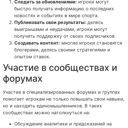
Следить за обновлениями:
игроки могут
быстро получать информацию о последних
новостях и событиях в мире спорта.
Публиковать свои результаты:
делясь
выигрышами и неудачами, игроки могут
получить поддержку от своих подписчиков.
Создавать контент:
многие игроки становятся
блогерами, делясь своими стратегиями и
опытом ставок.
Участие в сообществах и
форумах
Участие в специализированных форумах и группах
помогает игрокам не только повышать свои навыки,
но и находить единомышленников. В таких
сообществах можно натолкнуться на:
Обсуждение аналитики и предсказаний на