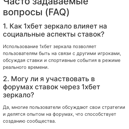
Часто задаваемые
вопросы (FAQ)
1. Как 1хбет зеркало влияет на
социальные аспекты ставок?
Использование 1хбет зеркала позволяет
пользователям быть на связи с другими игроками,
обсуждая ставки и спортивные события в режиме
реального времени.
2. Могу ли я участвовать в
форумах ставок через 1хбет
зеркало?
Да, многие пользователи обсуждают свои стратегии
и делятся опытом на форумах, что способствует
созданию сообщества.