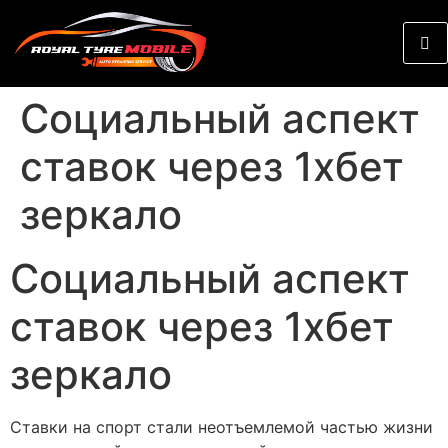
Социальный аспект
ставок через 1хбет
зеркало
Социальный аспект
ставок через 1хбет
зеркало
Ставки на спорт стали неотъемлемой частью жизни