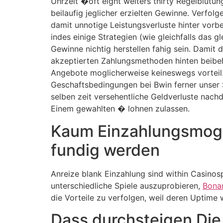
Uhrzeit �oft eight weiters thirty Regelblutun
beilaufig jeglicher erzielten Gewinne. Verfo
damit unnotige Leistungsverluste hinter vor
indes einige Strategien (wie gleichfalls das
Gewinne nichtig herstellen fahig sein. Damit 
akzeptierten Zahlungsmethoden hinten beibeh
Angebote moglicherweise keineswegs vorteil. 
Geschaftsbedingungen bei Bwin ferner unser S
selben zeit versehentliche Geldverluste nach
Einem gewahlten � lohnen zulassen.
Kaum Einzahlungsmogli
fundig werden
Anreize blank Einzahlung sind within Casinos
unterschiedliche Spiele auszuprobieren,
Bona
die Vorteile zu verfolgen, weil deren Uptime
Dass durchsteigen Die 