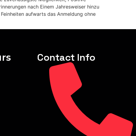
Erinnerungen nach Einem Jahresweiser hinzu
re Feinheiten aufwarts das Anmeldung ohne
rs
Contact Info