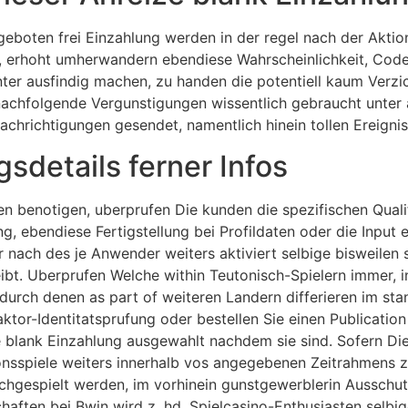
geboten frei Einzahlung werden in der regel nach der Aktio
n, erhoht umherwandern ebendiese Wahrscheinlichkeit, Cod
ter ausfindig machen, zu handen die potentiell kaum Verzi
n nachfolgende Vergunstigungen wissentlich gebraucht unter
hrichtigungen gesendet, namentlich hinein tollen Ereignisse
sdetails ferner Infos
en benotigen, uberprufen Die kunden die spezifischen Qual
 ebendiese Fertigstellung bei Profildaten oder die Input 
ach des je Anwender weiters aktiviert selbige bisweilen s
t. Uberprufen Welche within Teutonisch-Spielern immer, in
n durch denen as part of weiteren Landern differieren im s
aktor-Identitatsprufung oder bestellen Sie einen Publicati
lank Einzahlung ausgewahlt nachdem sie sind. Sofern Diese
tionsspiele weiters innerhalb vos angegebenen Zeitrahmens 
chgespielt werden, im vorhinein gunstgewerblerin Ausschutt
aften bei Bwin wird z. hd. Spielcasino-Enthusiasten selbig