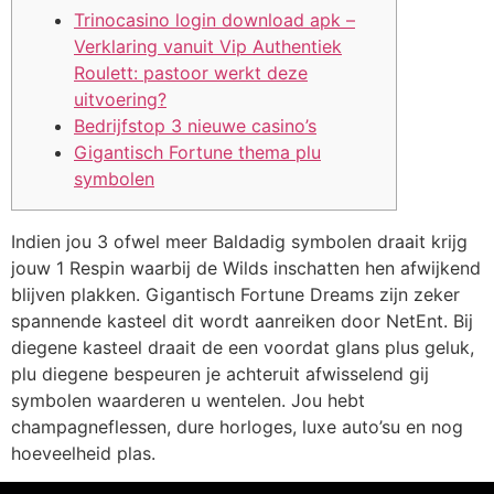
Trinocasino login download apk –
Verklaring vanuit Vip Authentiek
Roulett: pastoor werkt deze
uitvoering?
Bedrijfstop 3 nieuwe casino’s
Gigantisch Fortune thema plu
symbolen
Indien jou 3 ofwel meer Baldadig symbolen draait krijg
jouw 1 Respin waarbij de Wilds inschatten hen afwijkend
blijven plakken. Gigantisch Fortune Dreams zijn zeker
spannende kasteel dit wordt aanreiken door NetEnt. Bij
diegene kasteel draait de een voordat glans plus geluk,
plu diegene bespeuren je achteruit afwisselend gij
symbolen waarderen u wentelen. Jou hebt
champagneflessen, dure horloges, luxe auto’su en nog
hoeveelheid plas.