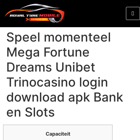
Speel momenteel
Mega Fortune
Dreams Unibet
Trinocasino login
download apk Bank
en Slots
Capaciteit