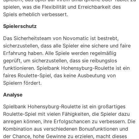
spielen, was die Flexibilität und Erreichbarkeit des
Spiels erheblich verbessert.
Spielerschutz
Das Sicherheitsteam von Novomatic ist bestrebt,
sicherzustellen, dass alle Spieler eine sichere und faire
Erfahrung haben. Alle Spiele werden regelmäßig
geprüft, um sicherzustellen, dass sie reibungslos
funktionieren. Spielbank Hohensyburg-Roulette ist ein
faires Roulette-Spiel, das keine Ausbeutung von
Spielern fördert.
Analyse
Spielbank Hohensyburg-Roulette ist ein großartiges
Roulette-Spiel mit vielen Fähigkeiten, die Spieler dazu
anregen können, ihre Erfolgschancen zu verbessern. Die
Kombination aus verschiedenen Bonusfunktionen und
der Chance, hohe Gewinne zu erzielen, macht dieses