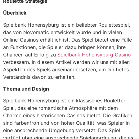
Roulette Strategie
Überblick
Spielbank Hohensyburg ist ein beliebter Roulettespiel,
das von Novomatic entwickelt wurde und in vielen
Online-Casinos erhältlich ist. Das Spiel bietet eine Fülle
an Funktionen, die Spieler dazu bringen können, ihre
Chancen auf Erfolg zu
Spielbank Hohensyburg Casino
verbessern. In diesem Artikel werden wir uns mit allen
Aspekten des Spiels auseinandersetzen, um ein tiefes
Verständnis davon zu erhalten.
Thema und Design
Spielbank Hohensyburg ist ein klassisches Roulette-
Spiel, das eine romantische Atmosphäre mit dem
Charme eines historischen Casinos bietet. Die Grafiken
sind farbenfroh und von hoher Qualität, was Spieler in
eine ansprechende Umgebung versetzt. Das Spiel
verfügt über eine ansprechende Spielanordnung, die es