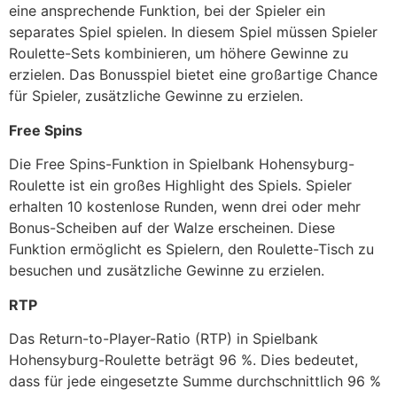
eine ansprechende Funktion, bei der Spieler ein
separates Spiel spielen. In diesem Spiel müssen Spieler
Roulette-Sets kombinieren, um höhere Gewinne zu
erzielen. Das Bonusspiel bietet eine großartige Chance
für Spieler, zusätzliche Gewinne zu erzielen.
Free Spins
Die Free Spins-Funktion in Spielbank Hohensyburg-
Roulette ist ein großes Highlight des Spiels. Spieler
erhalten 10 kostenlose Runden, wenn drei oder mehr
Bonus-Scheiben auf der Walze erscheinen. Diese
Funktion ermöglicht es Spielern, den Roulette-Tisch zu
besuchen und zusätzliche Gewinne zu erzielen.
RTP
Das Return-to-Player-Ratio (RTP) in Spielbank
Hohensyburg-Roulette beträgt 96 %. Dies bedeutet,
dass für jede eingesetzte Summe durchschnittlich 96 %