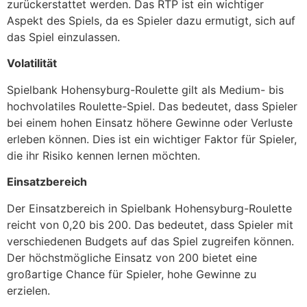
zurückerstattet werden. Das RTP ist ein wichtiger
Aspekt des Spiels, da es Spieler dazu ermutigt, sich auf
das Spiel einzulassen.
Volatilität
Spielbank Hohensyburg-Roulette gilt als Medium- bis
hochvolatiles Roulette-Spiel. Das bedeutet, dass Spieler
bei einem hohen Einsatz höhere Gewinne oder Verluste
erleben können. Dies ist ein wichtiger Faktor für Spieler,
die ihr Risiko kennen lernen möchten.
Einsatzbereich
Der Einsatzbereich in Spielbank Hohensyburg-Roulette
reicht von 0,20 bis 200. Das bedeutet, dass Spieler mit
verschiedenen Budgets auf das Spiel zugreifen können.
Der höchstmögliche Einsatz von 200 bietet eine
großartige Chance für Spieler, hohe Gewinne zu
erzielen.