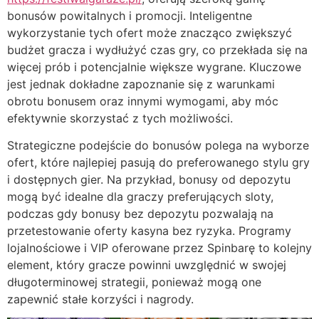
bonusów powitalnych i promocji. Inteligentne
wykorzystanie tych ofert może znacząco zwiększyć
budżet gracza i wydłużyć czas gry, co przekłada się na
więcej prób i potencjalnie większe wygrane. Kluczowe
jest jednak dokładne zapoznanie się z warunkami
obrotu bonusem oraz innymi wymogami, aby móc
efektywnie skorzystać z tych możliwości.
Strategiczne podejście do bonusów polega na wyborze
ofert, które najlepiej pasują do preferowanego stylu gry
i dostępnych gier. Na przykład, bonusy od depozytu
mogą być idealne dla graczy preferujących sloty,
podczas gdy bonusy bez depozytu pozwalają na
przetestowanie oferty kasyna bez ryzyka. Programy
lojalnościowe i VIP oferowane przez Spinbarę to kolejny
element, który gracze powinni uwzględnić w swojej
długoterminowej strategii, ponieważ mogą one
zapewnić stałe korzyści i nagrody.