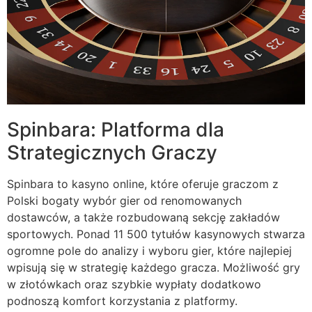
Spinbara: Platforma dla
Strategicznych Graczy
Spinbara to kasyno online, które oferuje graczom z
Polski bogaty wybór gier od renomowanych
dostawców, a także rozbudowaną sekcję zakładów
sportowych. Ponad 11 500 tytułów kasynowych stwarza
ogromne pole do analizy i wyboru gier, które najlepiej
wpisują się w strategię każdego gracza. Możliwość gry
w złotówkach oraz szybkie wypłaty dodatkowo
podnoszą komfort korzystania z platformy.