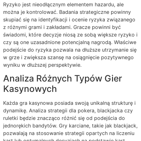
Ryzyko jest nieodłącznym elementem hazardu, ale
można je kontrolować. Badania strategiczne powinny
skupiać się na identyfikacji i ocenie ryzyka związanego
z różnymi grami i zakładami. Gracze powinni być
świadomi, które decyzje niosą ze sobą większe ryzyko i
czy są one uzasadnione potencjalną nagrodą. Właściwe
podejście do ryzyka pozwala na dłuższe utrzymanie się
w grze i zwiększa szansę na osiągnięcie pozytywnego
wyniku w dłuższej perspektywie.
Analiza Różnych Typów Gier
Kasynowych
Każda gra kasynowa posiada swoją unikalną strukturę i
dynamikę. Analiza strategii dla pokera, blackjacka czy
ruletki będzie znacząco różnić się od podejścia do
jednorękich bandytów. Gry karciane, takie jak blackjack,
pozwalają na stosowanie strategii opartych na liczeniu
kart lub optymalnych decyzjach na podstawie kart