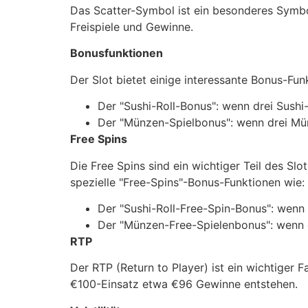
Das Scatter-Symbol ist ein besonderes Symbo
Freispiele und Gewinne.
Bonusfunktionen
Der Slot bietet einige interessante Bonus-Fun
Der "Sushi-Roll-Bonus": wenn drei Sushi-
Der "Münzen-Spielbonus": wenn drei Mün
Free Spins
Die Free Spins sind ein wichtiger Teil des Sl
spezielle "Free-Spins"-Bonus-Funktionen wie:
Der "Sushi-Roll-Free-Spin-Bonus": wenn 
Der "Münzen-Free-Spielenbonus": wenn d
RTP
Der RTP (Return to Player) ist ein wichtiger 
€100-Einsatz etwa €96 Gewinne entstehen.