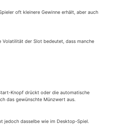
 Spieler oft kleinere Gewinne erhält, aber auch
 Volatilität der Slot bedeutet, dass manche
n Start-Knopf drückt oder die automatische
nfach das gewünschte Münzwert aus.
bt jedoch dasselbe wie im Desktop-Spiel.