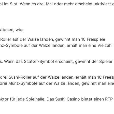
l im Slot. Wenn es drei Mal oder mehr erscheint, aktivier
ktionen, wie:
Roller auf der Walze landen, gewinnt man 10 Freispiele
z-Symbole auf der Walze landen, erhält man eine Vielzahl 
ots. Wenn das Scatter-Symbol erscheint, gewinnt der Spieler
drei Sushi-Roller auf der Walze landen, erhält man 10 Frees
rei Münz-Symbole auf der Walze landen, gewinnt man eine 
Faktor für jede Spielhalle. Das Sushi Casino bietet einen R