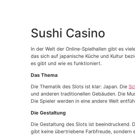
Sushi Casino
In der Welt der Online-Spielhallen gibt es vi
das sich auf japanische Küche und Kultur bez
es gibt und wie es funktioniert.
Das Thema
Die Thematik des Slots ist klar: Japan. Die
Sc
und anderen traditionellen Gebäuden. Die Musi
Die Spieler werden in eine andere Welt entfü
Die Gestaltung
Die Gestaltung des Slots ist beeindruckend. D
gibt keine übertriebene Farbfreude, sondern 