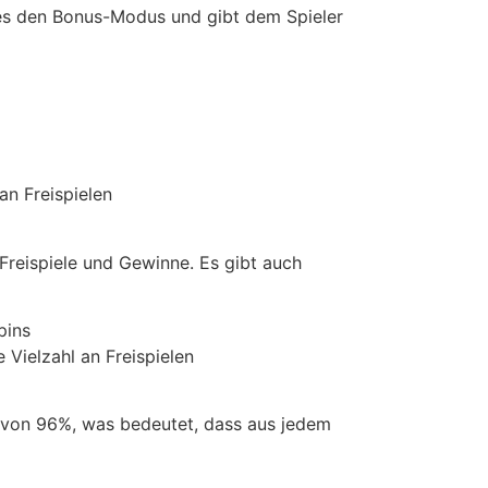
t es den Bonus-Modus und gibt dem Spieler
an Freispielen
 Freispiele und Gewinne. Es gibt auch
pins
Vielzahl an Freispielen
TP von 96%, was bedeutet, dass aus jedem