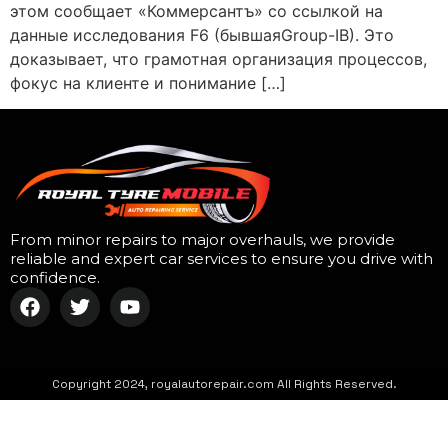
этом сообщает «Коммерсантъ» со ссылкой на
данные исследования F6 (бывшаяGroup-IB). Это
доказывает, что грамотная организация процессов,
фокус на клиенте и понимание […]
From minor repairs to major overhauls, we provide
reliable and expert car services to ensure you drive with
confidence.
Copyright 2024, royalautorepair.com All Rights Reserved.