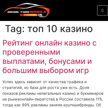
Tag:
топ 10 казино
Рейтинг онлайн казино с
проверенными
выплатами, бонусами и
большим выбором игр
Успех здесь зависит от качества трафика и
стратегий, но база для роста уже есть. Доля
показов рекламы нелегальных казино и букмекеров
на рынкеонлайн-пиратства в России составила 11%,
тогда как 89% рекламы заняли крупныебренды. Об