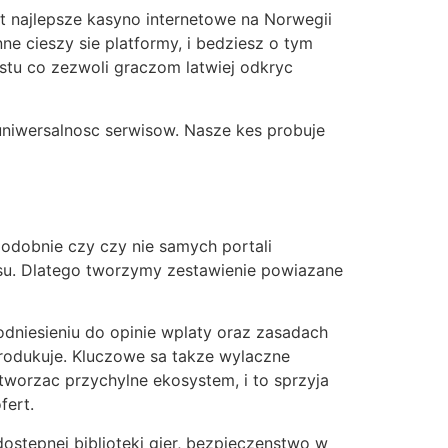
et najlepsze kasyno internetowe na Norwegii
e cieszy sie platformy, i bedziesz o tym
stu co zezwoli graczom latwiej odkryc
z uniwersalnosc serwisow. Nasze kes probuje
odobnie czy czy nie samych portali
su. Dlatego tworzymy zestawienie powiazane
odniesieniu do opinie wplaty oraz zasadach
produkuje. Kluczowe sa takze wylaczne
worzac przychylne ekosystem, i to sprzyja
fert.
ostepnej biblioteki gier, bezpieczenstwo w