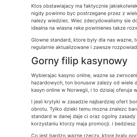
Ktos obstawiajacy ma faktycznie jakiekolwie
nigdy powinno byc postrzegane przez z wielu 
nalezy wiedziec. Wiec zdecydowalismy sie do
idealna na wlasna reke powinienes takze roz
Glowne standard, ktore byly dla nas wazne, t
regularnie aktualizowane i zawsze rozpowia
Gorny filip kasynowy
Wybierajac kasyno online, wazne sa zwrocen
hazardowych, ton bonusow zalezy od wiele 
kasyn online w Norwegii, i to dzisiaj oferuja
I jesli krytyki w zasadzie najbardziej ofert
obrotu. Tylko dzieki temu mozna znalezc bar
standard w danej daje ci oraz ogolny zasad
korzystaniu ktorzy maja promocji. i bedziesz
Co jest bardzo wazne rzeczy, ktore braly po