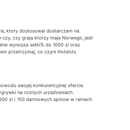
ra, ktory dostosowal dostarczam na
zy, czy graja ktorzy maja Norwegii, jesli
talne wynosza setki% do 1000 zl oraz
em przetrzymaj, co czyni Hotslots
powodu swojej konkurencyjnej ofercie.
zgrywki na roznych urzadzeniach.
c 600 zl i 150 darmowych spinow w ramach