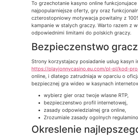
To grzechotanie kasyno online funkcjonujace 
najpopularniejsze oferty, gry oraz funkcjona
czterostopniowy motywacja powitalny z 100
kampanie w stalych graczy. Warto razem z w
odpowiednimi limitami do polskich graczy.
Bezpieczenstwo graczy
Strony korzystajacy posiadanie uslug kasyn
https://playjonnycasino.eu.com/pl-pl/kod-pr
online, i dlatego zatrudniaja w oparciu o of
bezpiecznej gra wideo w kasynach internetow
wybierz gier oraz twoje wlasne RTP,
bezpieczenstwo profil internetowej,
zasady odpowiedzialnej gra online,
Zrozumiale zasady ogolnych regulamin
Okreslenie najlepszeg