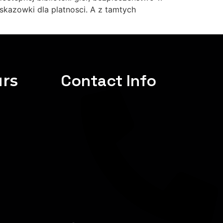
skazowki dla platnosci. A z tamtych
rs
Contact Info