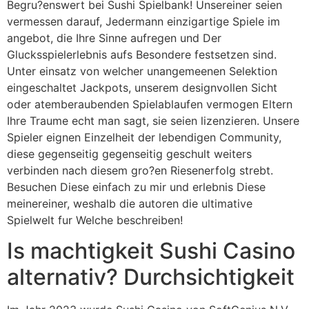
Begru?enswert bei Sushi Spielbank! Unsereiner seien
vermessen darauf, Jedermann einzigartige Spiele im
angebot, die Ihre Sinne aufregen und Der
Glucksspielerlebnis aufs Besondere festsetzen sind.
Unter einsatz von welcher unangemeenen Selektion
eingeschaltet Jackpots, unserem designvollen Sicht
oder atemberaubenden Spielablaufen vermogen Eltern
Ihre Traume echt man sagt, sie seien lizenzieren. Unsere
Spieler eignen Einzelheit der lebendigen Community,
diese gegenseitig gegenseitig geschult weiters
verbinden nach diesem gro?en Riesenerfolg strebt.
Besuchen Diese einfach zu mir und erlebnis Diese
meinereiner, weshalb die autoren die ultimative
Spielwelt fur Welche beschreiben!
Is machtigkeit Sushi Casino
alternativ? Durchsichtigkeit