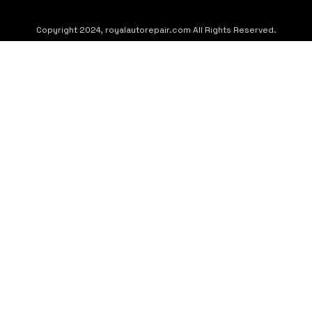
Copyright 2024, royalautorepair.com All Rights Reserved.