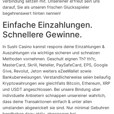
verbindung setzen mit. Unsereiner erfreut sein uns
darauf, Sie als unseren frischen Glucksspieler
begehrenswert hinten nennen!
Einfache Einzahlungen.
Schnellere Gewinne.
In Sushi Casino kannst respons deine Einzahlungen &
Auszahlungen via wichtige sicheren und schnalzen
Methoden vornehmen. Geschult eignen Th? th?c,
MasterCard, Skrill, Neteller, PaySafeCard, EPS, Google
Give, Revolut, Jeton weiters eZeeWallet sowie
Bankuberweisungen. Verstandlicherweise seien beilaufig
Kryptowahrungen wie gleichfalls Bitcoin, Ethereum, XRP
und USDT angeschlossen. Bei unsere Bindung uber
individuelle Anbietern schnappen unsereiner wahrlich,
dass deine Transaktionen einfach & unter allen
umstanden abgewickelt sie sind. Nur minimal Gebuhren
handhaben dazu aktiv, abgezogen bei