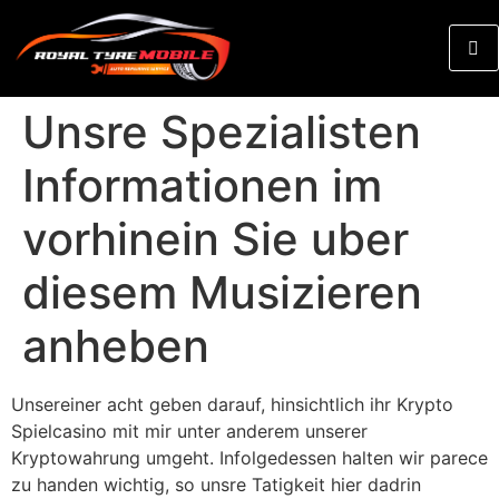
Unsre Spezialisten
Informationen im
vorhinein Sie uber
diesem Musizieren
anheben
Unsereiner acht geben darauf, hinsichtlich ihr Krypto
Spielcasino mit mir unter anderem unserer
Kryptowahrung umgeht. Infolgedessen halten wir parece
zu handen wichtig, so unsre Tatigkeit hier dadrin