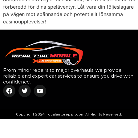
förberedd för dina speläventyr. Låt vara din följeslagare
på vägen mot spännande och potentiellt lönsamma
casinoupplevelser!
From minor repairs to major overhauls, we provide
reliable and expert car services to ensure you drive with
confidence.
Copyright 2024, royalautorepair.com All Rights Reserved.