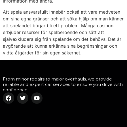
information med andra.
Att spela ansvarsfullt innebär också att vara medveten
om sina egna gränser och att söka hjälp om man känner
att spelandet börjar bli ett problem. Många casinon
erbjuder resurser för spelberoende och sätt att
självexkludera sig från spelande om det behövs. Det är
avgörande att kunna erkänna sina begränsningar och
vidta åtgärder för sin egen säkerhet.
From minor repairs to major overhauls, we provide
reliable and expert car services to ensure you drive with
confidence.