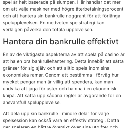
spel är helt baserade på slumpen. Här handlar det mer
om att välja maskiner med högre återbetalningsprocent
och att hantera sin bankrulle noggrant för att förlänga
spelupplevelsen. En medveten spelstrategi kan
verkligen påverka den totala upplevelsen.
Hantera din bankrulle effektivt
En av de viktigaste aspekterna av att spela på casino är
att ha en bra bankrullehantering. Detta innebär att sätta
gränser för sig själv och att alltid spela inom sina
ekonomiska ramar. Genom att bestämma i förväg hur
mycket pengar man är villig att spendera, kan man
undvika att jaga förluster och hamna i en ekonomisk
knipa. Att sätta upp sådana regler är avgörande för en
ansvarsfull spelupplevelse.
Att dela upp sin bankrulle i mindre delar för varje
spelsession kan också vara en effektiv strategi. Detta
ger spelaren en bättre översikt över sina utgifter och