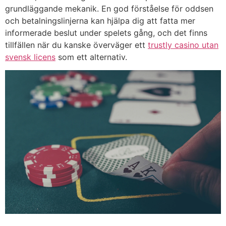
grundläggande mekanik. En god förståelse för oddsen
och betalningslinjerna kan hjälpa dig att fatta mer
informerade beslut under spelets gång, och det finns
tillfällen när du kanske överväger ett
trustly casino utan
svensk licens
som ett alternativ.