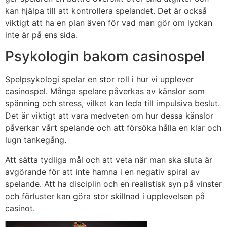
kan hjälpa till att kontrollera spelandet. Det är också
viktigt att ha en plan även för vad man gör om lyckan
inte är på ens sida.
Psykologin bakom casinospel
Spelpsykologi spelar en stor roll i hur vi upplever
casinospel. Många spelare påverkas av känslor som
spänning och stress, vilket kan leda till impulsiva beslut.
Det är viktigt att vara medveten om hur dessa känslor
påverkar vårt spelande och att försöka hålla en klar och
lugn tankegång.
Att sätta tydliga mål och att veta när man ska sluta är
avgörande för att inte hamna i en negativ spiral av
spelande. Att ha disciplin och en realistisk syn på vinster
och förluster kan göra stor skillnad i upplevelsen på
casinot.