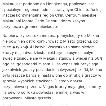
Makau jest podobne do Hongkongu, poniewaz jest
specjalnym regionem administracyjnym Chin i to funkcja
inaczej kontynentalna region Chin. Centrum miejskie
Makau oni Monte Carlo Orientu, dobry kasyno
przynosza ogromne pieniadze.
Na pierwszy rzut oka mozesz pomyslec, ty do Makau
nie powinien ostro konkurowac z Miasto grzechu, od
miec �tylko� 41 kasyn. Wszystko to samo siedem
ktorzy maja dwudziestu niektorych kasyn na calym
swiecie znajduje sie w Makau i stanowia wiecej niz 50%
ogolnej gospodarki miasta. I Las vegas tak przyciaga
jakkolwiek graczy posiadanie najwyzszej szafki, Makau
bylo jeszcze bardziej nastawione do atrakcja graczy w
sprawie wysokich stawkach. Dlatego obszar
przycmiewa sprzedaz Vegas ktorzy maja gier, mimo ty
na pewno co roku odwiedza je mniej z was w
porownaniu Miasto grzechu.