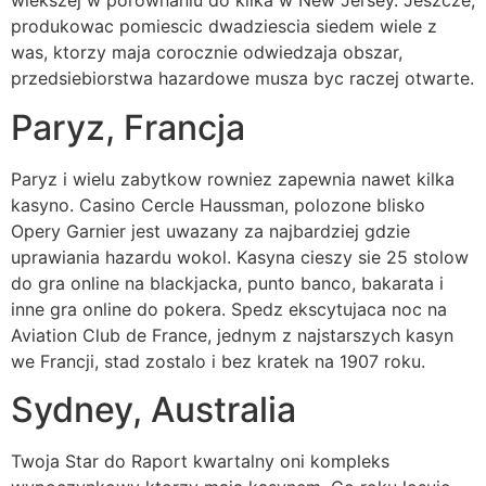
wiekszej w porownaniu do kilka w New Jersey. Jeszcze,
produkowac pomiescic dwadziescia siedem wiele z
was, ktorzy maja corocznie odwiedzaja obszar,
przedsiebiorstwa hazardowe musza byc raczej otwarte.
Paryz, Francja
Paryz i wielu zabytkow rowniez zapewnia nawet kilka
kasyno. Casino Cercle Haussman, polozone blisko
Opery Garnier jest uwazany za najbardziej gdzie
uprawiania hazardu wokol. Kasyna cieszy sie 25 stolow
do gra online na blackjacka, punto banco, bakarata i
inne gra online do pokera. Spedz ekscytujaca noc na
Aviation Club de France, jednym z najstarszych kasyn
we Francji, stad zostalo i bez kratek na 1907 roku.
Sydney, Australia
Twoja Star do Raport kwartalny oni kompleks