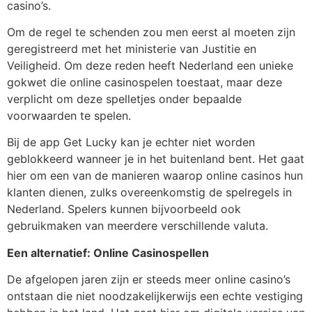
casino’s.
Om de regel te schenden zou men eerst al moeten zijn
geregistreerd met het ministerie van Justitie en
Veiligheid. Om deze reden heeft Nederland een unieke
gokwet die online casinospelen toestaat, maar deze
verplicht om deze spelletjes onder bepaalde
voorwaarden te spelen.
Bij de app Get Lucky kan je echter niet worden
geblokkeerd wanneer je in het buitenland bent. Het gaat
hier om een van de manieren waarop online casinos hun
klanten dienen, zulks overeenkomstig de spelregels in
Nederland. Spelers kunnen bijvoorbeeld ook
gebruikmaken van meerdere verschillende valuta.
Een alternatief: Online Casinospellen
De afgelopen jaren zijn er steeds meer online casino’s
ontstaan die niet noodzakelijkerwijs een echte vestiging