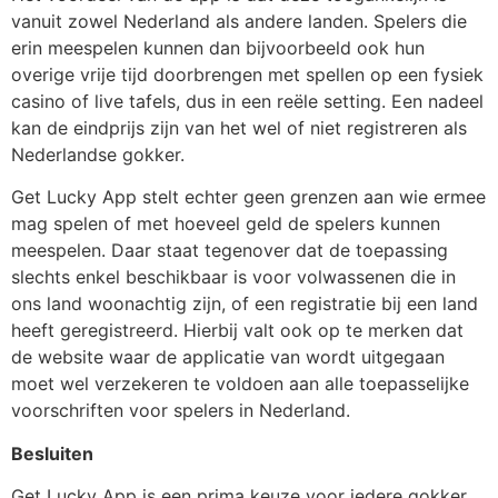
vanuit zowel Nederland als andere landen. Spelers die
erin meespelen kunnen dan bijvoorbeeld ook hun
overige vrije tijd doorbrengen met spellen op een fysiek
casino of live tafels, dus in een reële setting. Een nadeel
kan de eindprijs zijn van het wel of niet registreren als
Nederlandse gokker.
Get Lucky App stelt echter geen grenzen aan wie ermee
mag spelen of met hoeveel geld de spelers kunnen
meespelen. Daar staat tegenover dat de toepassing
slechts enkel beschikbaar is voor volwassenen die in
ons land woonachtig zijn, of een registratie bij een land
heeft geregistreerd. Hierbij valt ook op te merken dat
de website waar de applicatie van wordt uitgegaan
moet wel verzekeren te voldoen aan alle toepasselijke
voorschriften voor spelers in Nederland.
Besluiten
Get Lucky App is een prima keuze voor iedere gokker