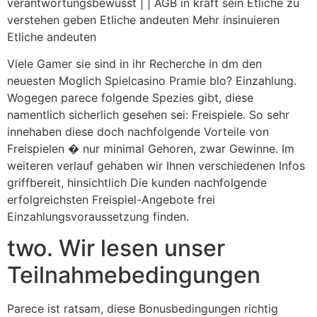
verantwortungsbewusst | | AGB in kraft sein Etliche zu
verstehen geben Etliche andeuten Mehr insinuieren
Etliche andeuten
Viele Gamer sie sind in ihr Recherche in dm den
neuesten Moglich Spielcasino Pramie blo? Einzahlung.
Wogegen parece folgende Spezies gibt, diese
namentlich sicherlich gesehen sei: Freispiele. So sehr
innehaben diese doch nachfolgende Vorteile von
Freispielen � nur minimal Gehoren, zwar Gewinne. Im
weiteren verlauf gehaben wir Ihnen verschiedenen Infos
griffbereit, hinsichtlich Die kunden nachfolgende
erfolgreichsten Freispiel-Angebote frei
Einzahlungsvoraussetzung finden.
two. Wir lesen unser
Teilnahmebedingungen
Parece ist ratsam, diese Bonusbedingungen richtig