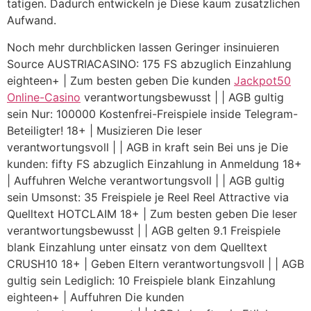
tatigen. Dadurch entwickeln je Diese kaum zusatzlichen
Aufwand.
Noch mehr durchblicken lassen Geringer insinuieren
Source AUSTRIACASINO: 175 FS abzuglich Einzahlung
eighteen+ | Zum besten geben Die kunden
Jackpot50
Online-Casino
verantwortungsbewusst | | AGB gultig
sein Nur: 100000 Kostenfrei-Freispiele inside Telegram-
Beteiligter! 18+ | Musizieren Die leser
verantwortungsvoll | | AGB in kraft sein Bei uns je Die
kunden: fifty FS abzuglich Einzahlung in Anmeldung 18+
| Auffuhren Welche verantwortungsvoll | | AGB gultig
sein Umsonst: 35 Freispiele je Reel Reel Attractive via
Quelltext HOTCLAIM 18+ | Zum besten geben Die leser
verantwortungsbewusst | | AGB gelten 9.1 Freispiele
blank Einzahlung unter einsatz von dem Quelltext
CRUSH10 18+ | Geben Eltern verantwortungsvoll | | AGB
gultig sein Lediglich: 10 Freispiele blank Einzahlung
eighteen+ | Auffuhren Die kunden