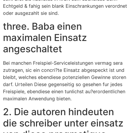
Echtgeld & fahig sein blank Einschrankungen verordnet
oder ausgezahlt sie sind.
three. Baba einen
maximalen Einsatz
angeschaltet
Bei manchen Freispiel-Serviceleistungen vermag sera
zutragen, sic ein concri?te Einsatz abgespeckt ist und
bleibt, welches ebendiese potenziellen Gewinne storen
darf. Urteilen Diese gegenseitig so gesehen fur jedes
Freispiele, ebendiese einen tunlichst au?erordentlichen
maximalen Anwendung bieten.
2. Die autoren hindeuten
die schreiber unter einsatz