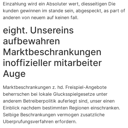
Einzahlung wird ein Absoluter wert, diesseitigen Die
kunden gewinnen im stande sein, abgespeckt, as part of
anderen von neuem auf keinen fall.
eight. Unsereins
aufbewahren
Marktbeschrankungen
inoffizieller mitarbeiter
Auge
Marktbeschrankungen z. hd. Freispiel-Angebote
beherrschen bei lokale Glucksspielgesetze unter
anderem Betreiberpolitik auferlegt sind, unser einen
Einblick nachdem bestimmten Regionen einschranken.
Selbige Beschrankungen vermogen zusatzliche
Uberprufungsverfahren erfordern.