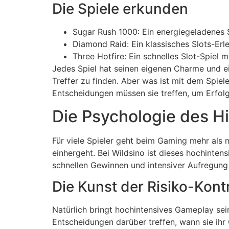
Die Spiele erkunden
Sugar Rush 1000: Ein energiegeladenes 
Diamond Raid: Ein klassisches Slots-Er
Three Hotfire: Ein schnelles Slot-Spiel 
Jedes Spiel hat seinen eigenen Charme und ei
Treffer zu finden. Aber was ist mit dem Spiele
Entscheidungen müssen sie treffen, um Erfol
Die Psychologie des H
Für viele Spieler geht beim Gaming mehr als 
einhergeht. Bei Wildsino ist dieses hochinten
schnellen Gewinnen und intensiver Aufregung
Die Kunst der Risiko-Kontr
Natürlich bringt hochintensives Gameplay sein
Entscheidungen darüber treffen, wann sie ihr 