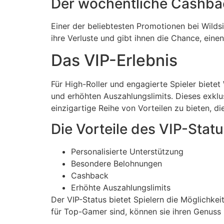
Der wöchentliche Cashb
Einer der beliebtesten Promotionen bei Wild
ihre Verluste und gibt ihnen die Chance, eine
Das VIP-Erlebnis
Für High-Roller und engagierte Spieler biet
und erhöhten Auszahlungslimits. Dieses exklu
einzigartige Reihe von Vorteilen zu bieten, d
Die Vorteile des VIP-Stat
Personalisierte Unterstützung
Besondere Belohnungen
Cashback
Erhöhte Auszahlungslimits
Der VIP-Status bietet Spielern die Möglichke
für Top-Gamer sind, können sie ihren Genuss 