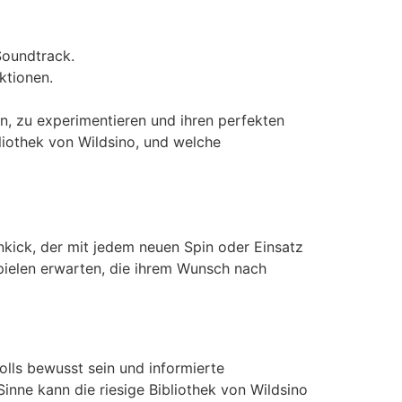
Soundtrack.
ktionen.
en, zu experimentieren und ihren perfekten
bliothek von Wildsino, und welche
nkick, der mit jedem neuen Spin oder Einsatz
Spielen erwarten, die ihrem Wunsch nach
olls bewusst sein und informierte
inne kann die riesige Bibliothek von Wildsino