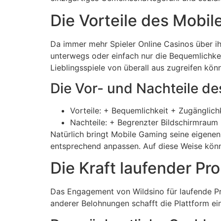
Die Vorteile des Mobi
Da immer mehr Spieler Online Casinos über ih
unterwegs oder einfach nur die Bequemlichkei
Lieblingsspiele von überall aus zugreifen kön
Die Vor- und Nachteile d
Vorteile: + Bequemlichkeit + Zugänglichke
Nachteile: + Begrenzter Bildschirmraum
Natürlich bringt Mobile Gaming seine eigenen
entsprechend anpassen. Auf diese Weise könn
Die Kraft laufender Pr
Das Engagement von Wildsino für laufende Pr
anderer Belohnungen schafft die Plattform ei