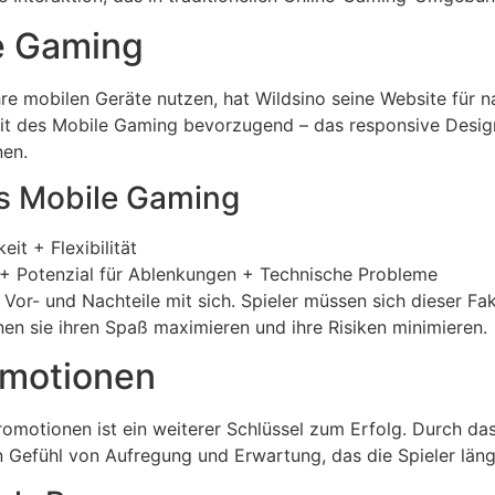
le Gaming
re mobilen Geräte nutzen, hat Wildsino seine Website für 
t des Mobile Gaming bevorzugend – das responsive Design v
nen.
es Mobile Gaming
it + Flexibilität
 + Potenzial für Ablenkungen + Technische Probleme
 Vor- und Nachteile mit sich. Spieler müssen sich dieser F
en sie ihren Spaß maximieren und ihre Risiken minimieren.
omotionen
omotionen ist ein weiterer Schlüssel zum Erfolg. Durch d
n Gefühl von Aufregung und Erwartung, das die Spieler läng