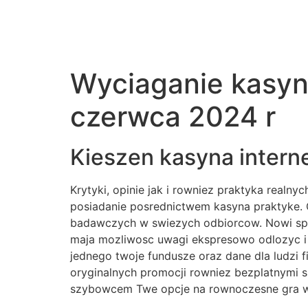
Wyciaganie kasyno
czerwca 2024 r
Kieszen kasyna inter
Krytyki, opinie jak i rowniez praktyka realn
posiadanie posrednictwem kasyna praktyke. O
badawczych w swiezych odbiorcow. Nowi spor
maja mozliwosc uwagi ekspresowo odlozyc i 
jednego twoje fundusze oraz dane dla ludzi 
oryginalnych promocji rowniez bezplatnymi s
szybowcem Twe opcje na rownoczesne gra w