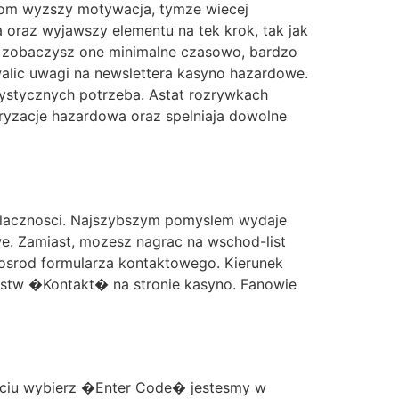
iom wyzszy motywacja, tymze wiecej
 oraz wyjawszy elementu na tek krok, tak jak
iej zobaczysz one minimalne czasowo, bardzo
alic uwagi na newslettera kasyno hazardowe.
rystycznych potrzeba. Astat rozrywkach
yzacje hazardowa oraz spelniaja dowolne
w lacznosci. Najszybszym pomyslem wydaje
. Zamiast, mozesz nagrac na wschod-list
osrod formularza kontaktowego. Kierunek
orstw �Kontakt� na stronie kasyno. Fanowie
zuciu wybierz �Enter Code� jestesmy w