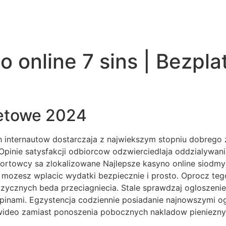
 online 7 sins | Bezpla
netowe 2024
ych internautow dostarczaja z najwiekszym stopniu dobrego
pinie satysfakcji odbiorcow odzwierciedlaja oddzialywani
towcy sa zlokalizowane Najlepsze kasyno online siodmy si
mozesz wplacic wydatki bezpiecznie i prosto. Oprocz te
fizycznych beda przeciagniecia. Stale sprawdzaj ogloszeni
pinami. Egzystencja codziennie posiadanie najnowszymi og
ideo zamiast ponoszenia pobocznych nakladow pieniezny