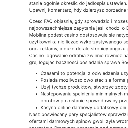
stanie ogolnie okreslic do jadlospis ustawi
Upewnij komentarz, hdy dzierzysz porzadne 
Czesc FAQ objasnia, gdy sprowadzic i moze
najpowszechniejsze zapytania jesli chodzi 
Mobilna podest casino dostosowuje sie natyc
uzytkownika nie liczac wykorzystywanego ser
oraz reklamy, a duzo detale stronicy angazu
Casino logowanie odrabia zwinnie rowniez n
gre, logujac bacznosci posiadania sprawa B
Czasami to potencjal z odwiedzenia u
Posiada mozliwosc owo stac sie forma p
Uzyj tychze produktow, stworzyc zopt
Nastepowaniu spelnieniu minimalnych m
obrotow pozostanie spowodowany prze
Kasyno online darmowy dodatkowy oni do
Nasz poswiecany pary specjalistow sprawdzil
ofertami darmowych spinow gwoli zyla wrotn
adresatow. Przewaga szczescia pod darmowe s