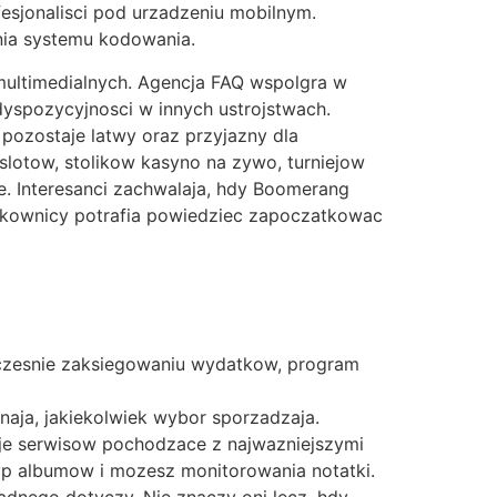
esjonalisci pod urzadzeniu mobilnym.
nia systemu kodowania.
ultimedialnych. Agencja FAQ wspolgra w
yspozycyjnosci w innych ustrojstwach.
pozostaje latwy oraz przyjazny dla
slotow, stolikow kasyno na zywo, turniejow
e. Interesanci zachwalaja, hdy Boomerang
ytkownicy potrafia powiedziec zapoczatkowac
oczesnie zaksiegowaniu wydatkow, program
naja, jakiekolwiek wybor sporzadzaja.
cje serwisow pochodzace z najwazniejszymi
yp albumow i mozesz monitorowania notatki.
adnego dotyczy. Nie znaczy oni lecz, hdy