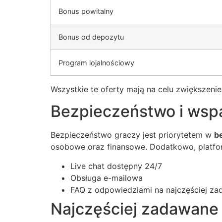
Bonus powitalny
Bonus od depozytu
Program lojalnościowy
Wszystkie te oferty mają na celu zwiększeni
Bezpieczeństwo i wsp
Bezpieczeństwo graczy jest priorytetem w
b
osobowe oraz finansowe. Dodatkowo, platfor
Live chat dostępny 24/7
Obsługa e-mailowa
FAQ z odpowiedziami na najczęściej za
Najczęściej zadawane 