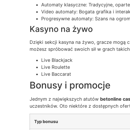
Automaty klasyczne: Tradycyjne, opart
Video automaty: Bogata grafika i inter
Progresywne automaty: Szans na ogro
Kasyno na żywo
Dzięki sekcji kasyna na żywo, gracze mogą 
możesz spróbować swoich sił w grach takich 
Live Blackjack
Live Roulette
Live Baccarat
Bonusy i promocje
Jednym z największych atutów
betonline ca
uczestników. Oto niektóre z dostępnych ofert
Typ bonusu