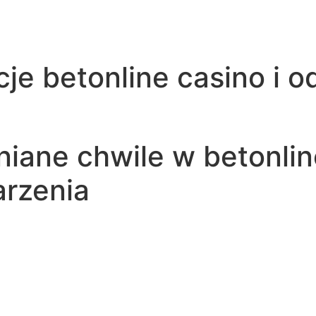
je betonline casino i o
iane chwile w betonline
rzenia