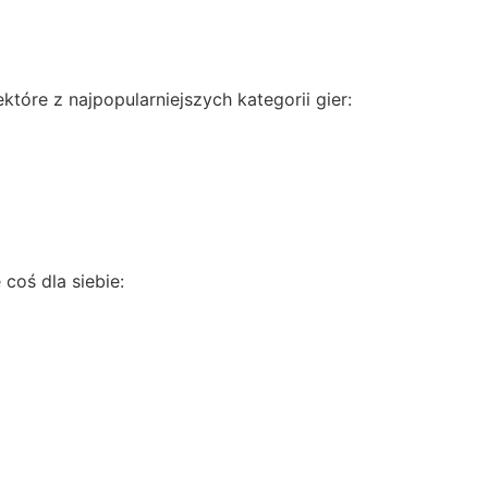
tóre z najpopularniejszych kategorii gier:
coś dla siebie: