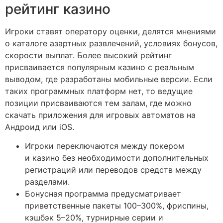
рейтинг казино
Игроки ставят оператору оценки, делятся мнениями
о каталоге азартных развлечений, условиях бонусов,
скорости выплат. Более высокий рейтинг
присваивается популярным казино с реальным
выводом, где разработаны мобильные версии. Если
таких программных платформ нет, то ведущие
позиции присваиваются тем залам, где можно
скачать приложения для игровых автоматов на
Андроид или iOS.
Игроки переключаются между покером
и казино без необходимости дополнительных
регистраций или переводов средств между
разделами.
Бонусная программа предусматривает
приветственные пакеты 100–300%, фриспины,
кэшбэк 5–20%, турнирные серии и