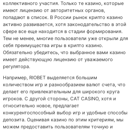
коллективного участия. Только те казино, которые
имеют лицензию от авторитетных органов,
попадают в список. В России рынок крипто казино
активно развивается, хотя законодательство в этой
сфере все еще находится в стадии формирования.
Тем не менее, многие пользователи уже открыли для
себя преимущества игры в крипто казино.
Обязательно убедитесь, что выбранное вами казино
имеет действующую лицензию от уважаемого
регулятора.
Например, RIOBET выделяется большим
количеством игр и разнообразием валют счета, что
делает его привлекательным для широкого круга
игроков. С другой стороны, CAT CASINO, хотя и
относительно новое, предлагает
конкурентоспособный выбор игр и удобные способы
депозита. Оценивая казино по этим критериям, мы
можем предоставить пользователям точную и