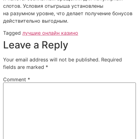
слотов. Условия отыгрыша установлены
на разумном уровне, что делает получение бонусов
действительно выгодным.
Tagged
лучшие онлайн казино
Leave a Reply
Your email address will not be published.
Required
fields are marked
*
Comment
*