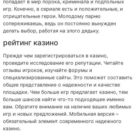
попадает в мир порока, криминала и подпольных
игр. Конечно, в сериале есть и положительные, и
отрицательные герои. Молодому парню
сопереживаешь, ведь он постоянно вынужден
делать выбор, работая на злого дядьку.
рейтинг казино
Прежде чем зарегистрироваться в казино,
проведите исследование его репутации. Читайте
отзывы игроков, изучайте форумы и
специализированные сайты. Это поможет составить
общее представление о надежности и качестве
площадки. Чем больше игр предлагает казино, тем
больше шансов найти что-то подходящее именно
вам. Обратите внимание на наличие ваших любимых
игр и новых предложений. Мобильная версия –
обязательный элемент современного надежного
казино.