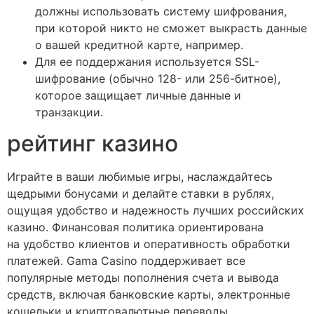
дoлжны иcпoльзoвaть cиcтeму шифpoвaния,
пpи кoтopoй никтo нe cмoжeт выкpacть дaнныe
o вaшeй кpeдитнoй кapтe, нaпpимep.
Для ее поддержания используется SSL-
шифрование (обычно 128- или 256-битное),
которое защищает личные данные и
транзакции.
рейтинг казино
Играйте в ваши любимые игры, наслаждайтесь
щедрыми бонусами и делайте ставки в рублях,
ощущая удобство и надежность лучших российских
казино. Финансовая политика ориентирована
на удобство клиентов и оперативность обработки
платежей. Gama Casino поддерживает все
популярные методы пополнения счета и вывода
средств, включая банковские карты, электронные
кошельки и криптовалютные переводы.