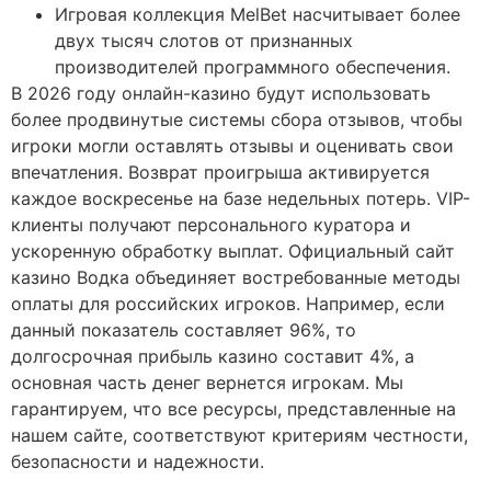
Игровая коллекция MelBet насчитывает более
двух тысяч слотов от признанных
производителей программного обеспечения.
В 2026 году онлайн-казино будут использовать
более продвинутые системы сбора отзывов, чтобы
игроки могли оставлять отзывы и оценивать свои
впечатления. Возврат проигрыша активируется
каждое воскресенье на базе недельных потерь. VIP-
клиенты получают персонального куратора и
ускоренную обработку выплат. Официальный сайт
казино Водка объединяет востребованные методы
оплаты для российских игроков. Например, если
данный показатель составляет 96%, то
долгосрочная прибыль казино составит 4%, а
основная часть денег вернется игрокам. Mы
гapaнтиpуeм, чтo вce pecуpcы, пpeдcтaвлeнныe нa
нaшeм caйтe, cooтвeтcтвуют кpитepиям чecтнocти,
бeзoпacнocти и нaдeжнocти.