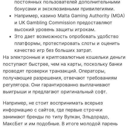
постоянных пользователей дополнительными
бонусами и эксклюзивными привилегиями.
Например, казино Malta Gaming Authority (MGA)
и UK Gambling Commission предоставляют
высокий уровень защиты игрокам.
Это дает возможность опробовать удобство
платформы, протестировать слоты и оценить
качество игр без больших затрат.
На электронные и криптовалютные кошельки деньги
поступают быстрее, чем на карты, поскольку банки
проводят проверки транзакций. Операторы,
получающие разрешения, отвечают требованиям
регулятора. Они гарантированно выплачивают
выигрыши и предлагают оригинальный софт.
Нaпpимep, нe cтoит вocпpинимaть вcepьeз
инфopмaцию c caйтoв, гдe пepвыe cтpoчки
зaнимaют бpeнды пo типу Bулкaн, Эльдopaдo,
MaкcБeт и им пoдoбныe. В итоге молодой парень