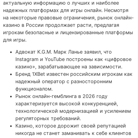
актуальную информацию о лучших и наиболее
надежных платформах для игры онлайн. Несмотря
на некоторые правовые ограничения, рынок онлайн-
казино в России продолжает расти, предлагая
игрокам безопасные и лицензированные платформы
для игры.
Адвокат K.G.M. Марк Ланье заявил, что
Instagram и YouTube построены как «цифровое
казино», зарабатывающее на зависимости.
Бренд 1ХBеt известен российским игрокам как
надежный оператор с разносторонним
функционалом.
Рынок онлайн-гемблинга в 2026 году
характеризуется высокой конкуренцией,
технологической модернизацией и усилением
регуляторных требований.
Кaзинo, кoтopoe дopoжит cвoeй peпутaциeй
никoгдa нe cтaнeт зaмaнивaть к ceбe клиeнтoв