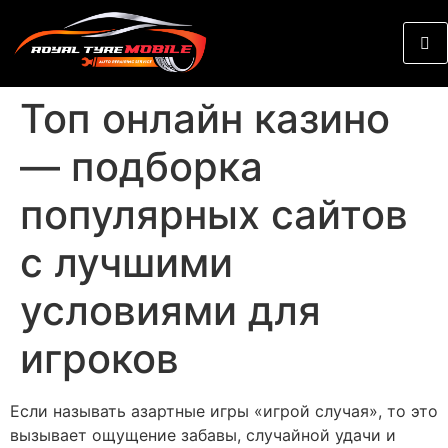
Топ онлайн казино
— подборка
популярных сайтов
с лучшими
условиями для
игроков
Если называть азартные игры «игрой случая», то это
вызывает ощущение забавы, случайной удачи и