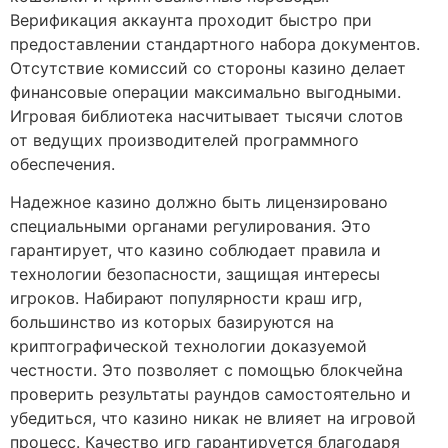
Верификация аккаунта проходит быстро при
предоставлении стандартного набора документов.
Отсутствие комиссий со стороны казино делает
финансовые операции максимально выгодными.
Игровая библиотека насчитывает тысячи слотов
от ведущих производителей программного
обеспечения.
Надежное казино должно быть лицензировано
специальными органами регулирования. Это
гарантирует, что казино соблюдает правила и
технологии безопасности, защищая интересы
игроков. Набирают популярности краш игр,
большинство из которых базируются на
криптографической технологии доказуемой
честности. Это позволяет с помощью блокчейна
проверить результаты раундов самостоятельно и
убедиться, что казино никак не влияет на игровой
процесс. Качество игр гарантируется благодаря