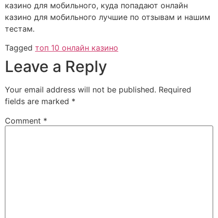
казино для мобильного, куда попадают онлайн
казино для мобильного лучшие по отзывам и нашим
тестам.
Tagged
топ 10 онлайн казино
Leave a Reply
Your email address will not be published.
Required
fields are marked
*
Comment
*