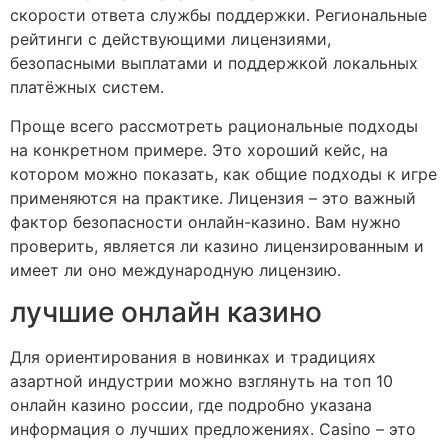
скорости ответа службы поддержки. Региональные
рейтинги с действующими лицензиями,
безопасными выплатами и поддержкой локальных
платёжных систем.
Проще всего рассмотреть рациональные подходы
на конкретном примере. Это хороший кейс, на
котором можно показать, как общие подходы к игре
применяются на практике. Лицензия – это важный
фактор безопасности онлайн-казино. Вам нужно
проверить, является ли казино лицензированным и
имеет ли оно международную лицензию.
лучшие онлайн казино
Для ориентирования в новинках и традициях
азартной индустрии можно взглянуть на топ 10
онлайн казино россии, где подробно указана
информация о лучших предложениях. Casino – это