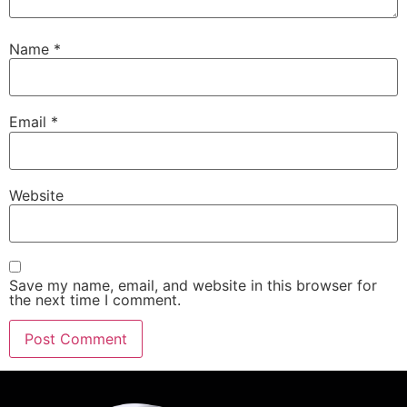
Name
*
Email
*
Website
Save my name, email, and website in this browser for
the next time I comment.