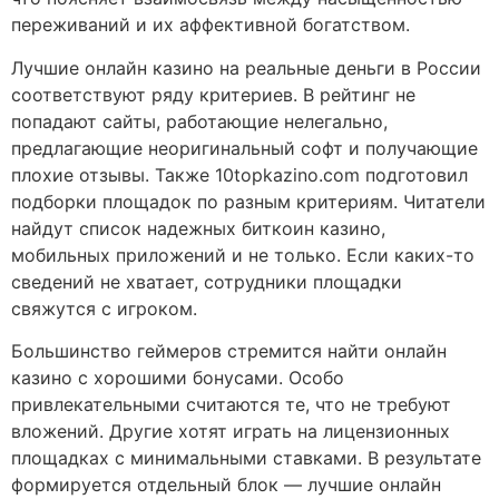
переживаний и их аффективной богатством.
Лучшие онлайн казино на реальные деньги в России
соответствуют ряду критериев. В рейтинг не
попадают сайты, работающие нелегально,
предлагающие неоригинальный софт и получающие
плохие отзывы. Также 10topkazino.com подготовил
подборки площадок по разным критериям. Читатели
найдут список надежных биткоин казино,
мобильных приложений и не только. Если каких-то
сведений не хватает, сотрудники площадки
свяжутся с игроком.
Большинство геймеров стремится найти онлайн
казино с хорошими бонусами. Особо
привлекательными считаются те, что не требуют
вложений. Другие хотят играть на лицензионных
площадках с минимальными ставками. В результате
формируется отдельный блок — лучшие онлайн