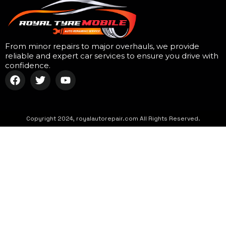
From minor repairs to major overhauls, we provide
reliable and expert car services to ensure you drive with
confidence.
Copyright 2024, royalautorepair.com All Rights Reserved.