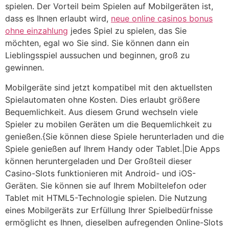
spielen. Der Vorteil beim Spielen auf Mobilgeräten ist,
dass es Ihnen erlaubt wird,
neue online casinos bonus
ohne einzahlung
jedes Spiel zu spielen, das Sie
möchten, egal wo Sie sind. Sie können dann ein
Lieblingsspiel aussuchen und beginnen, groß zu
gewinnen.
Mobilgeräte sind jetzt kompatibel mit den aktuellsten
Spielautomaten ohne Kosten. Dies erlaubt größere
Bequemlichkeit. Aus diesem Grund wechseln viele
Spieler zu mobilen Geräten um die Bequemlichkeit zu
genießen.{Sie können diese Spiele herunterladen und die
Spiele genießen auf Ihrem Handy oder Tablet.|Die Apps
können heruntergeladen und Der Großteil dieser
Casino-Slots funktionieren mit Android- und iOS-
Geräten. Sie können sie auf Ihrem Mobiltelefon oder
Tablet mit HTML5-Technologie spielen. Die Nutzung
eines Mobilgeräts zur Erfüllung Ihrer Spielbedürfnisse
ermöglicht es Ihnen, dieselben aufregenden Online-Slots