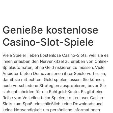
Genieße kostenlose
Casino-Slot-Spiele
Viele Spieler lieben kostenlose Casino-Slots, weil sie es
ihnen erlauben den Nervenkitzel zu erleben von Online-
Spielautomaten, ohne Geld riskieren zu müssen. Viele
Anbieter bieten Demoversionen ihrer Spiele vorher an,
damit sie mit echtem Geld spielen lassen. Sie können
auch verschiedene Strategien ausprobieren, bevor Sie
sich entscheiden für ein Echtgeld-Konto. Es gibt eine
Reihe von Vorteilen beim Spielen kostenloser Casino-
Slots zum Spaß, einschließlich keine Downloads und
keine Notwendigkeit um persönliche Informationen