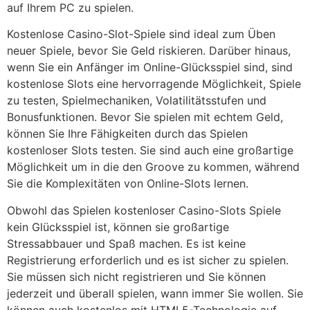
auf Ihrem PC zu spielen.
Kostenlose Casino-Slot-Spiele sind ideal zum Üben
neuer Spiele, bevor Sie Geld riskieren. Darüber hinaus,
wenn Sie ein Anfänger im Online-Glücksspiel sind, sind
kostenlose Slots eine hervorragende Möglichkeit, Spiele
zu testen, Spielmechaniken, Volatilitätsstufen und
Bonusfunktionen. Bevor Sie spielen mit echtem Geld,
können Sie Ihre Fähigkeiten durch das Spielen
kostenloser Slots testen. Sie sind auch eine großartige
Möglichkeit um in die den Groove zu kommen, während
Sie die Komplexitäten von Online-Slots lernen.
Obwohl das Spielen kostenloser Casino-Slots Spiele
kein Glücksspiel ist, können sie großartige
Stressabbauer und Spaß machen. Es ist keine
Registrierung erforderlich und es ist sicher zu spielen.
Sie müssen sich nicht registrieren und Sie können
jederzeit und überall spielen, wann immer Sie wollen. Sie
können auch kostenlos mit HTML5-Technologie auf